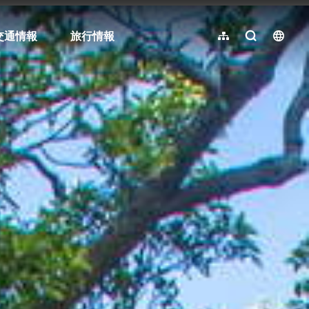
交通情報
旅行情報
サイトマップ
全文検索
langu
繁體中文
简体中文
English
한국어