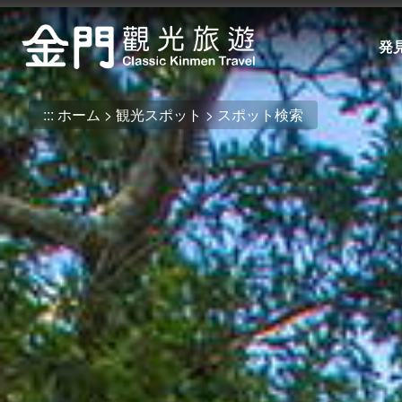
:::
メ
イ
発
ン
コ
ン
:::
ホーム
観光スポット
スポット検索
テ
ン
ツ
セ
ク
シ
ョ
ン
に
行
く