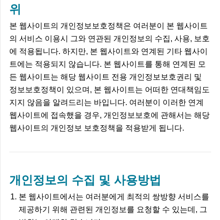
위
본 웹사이트의 개인정보보호정책은 여러분이 본 웹사이트
의 서비스 이용시 그와 연관된 개인정보의 수집, 사용, 보호
에 적용됩니다. 하지만, 본 웹사이트와 연계된 기타 웹사이
트에는 적용되지 않습니다. 본 웹사이트를 통해 연계된 모
든 웹사이트는 해당 웹사이트 전용 개인정보보호권리 및
정보보호정책이 있으며, 본 웹사이트는 어떠한 연대책임도
지지 않음을 알려드리는 바입니다. 여러분이 이러한 연계
웹사이트에 접속했을 경우, 개인정보보호에 관해서는 해당
웹사이트의 개인정보 보호정책을 적용받게 됩니다.
개인정보의 수집 및 사용방법
본 웹사이트에서는 여러분에게 최적의 쌍방향 서비스를
제공하기 위해 관련된 개인정보를 요청할 수 있는데, 그