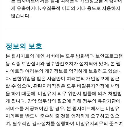
본 웹사이트에서는 절대 여러분의 개인정보를 제삼자에
게 유출하거나, 수집목적 이외의 기타 용도로 사용하지
않습니다.
정보의 보호
본 웹사이트의 메인 서버에는 모두 방화벽과 보안프로그램
등 각종 보안설비와 필수안전조치가 설치되어 있어, 본 웹
사이트와 여러분의 개인정보를 엄격하게 보호하고 있습니
다. 권한위임을 받은 사람만이 여러분의 개인정보에 접근
할 수 있으며, 관련처리직원은 모두 비밀유지약정에 서명
을 하기 때문에, 비밀유지 의무 위반시 법률에 의거 처벌받
게 됩니다. 만약 업무상의 필요에 의해 정부의 유관기관에
서비스를 제공해야만 할 경우, 본 웹사이트에서는 비밀유
지의무를 반드시 준수해 줄 것을 엄격하게 요구하고 있으
며, 필수적인 검사절차를 실행하여 비밀유지의무의 준수여