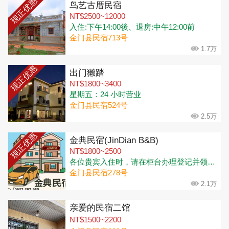
现正优惠
鸟艺古厝民宿
NT$2500~12000
入住:下午14:00後、退房:中午12:00前
金门县民宿713号
1.7万
现正优惠
出门獭踏
NT$1800~3400
星期五：24 小时营业
金门县民宿524号
2.5万
现正优惠
金典民宿(JinDian B&B)
NT$1800~2500
各位贵宾入住时，请在柜台办理登记并领取钥匙🔑 办理入住时间：下午3:00-晚上10:30 (可寄放行李) 退房时间：上午11:00
金门县民宿278号
2.1万
亲爱的民宿二馆
NT$1500~2200