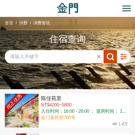
:::
跳
到
开
主
首页
消费
消费资讯
要
内
住宿查询
容
区
块
共有 315 间店家
现正优惠
陈佳苑里
NT$4200~5800
入住时间：16:00 - 20:00 ； 退房时间： 11:00
金门县民宿760号
1.4万