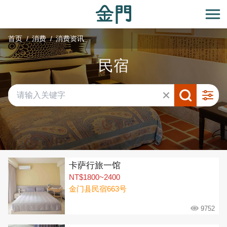
:::
跳
到
开
主
首页
消费
消费资讯
要
内
民宿
容
区
块
共有 292 间店家
卡萨行旅一馆
NT$1800~2400
金门县民宿663号
9752