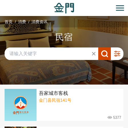
:::
跳
到
开
主
首页
消费
消费资讯
要
内
民宿
容
区
块
共有 292 间店家
吾家城市客栈
金门县民宿141号
5377