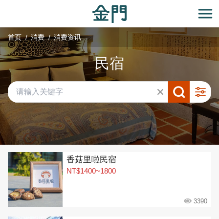
:::
跳
到
开
主
首页
消费
消费资讯
要
内
民宿
容
区
块
共有 292 间店家
香菇里啦民宿
NT$1400~1800
3390