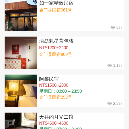
如一家精致民宿
金门县民宿061号
3万
浯岛魁星背包栈
NT$1200~2400
金门县民宿809号
1.1万
阿鑫民宿
NT$1500~2800
星期日：00:00 – 23:59
金门县民宿253号
2.3万
天井的月光二馆
NT$4600~4600