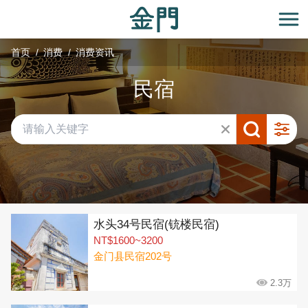
:::
跳
到
开
主
首页
消费
消费资讯
要
内
民宿
容
区
块
共有 291 间店家
水头34号民宿(铳楼民宿)
NT$1600~3200
金门县民宿202号
2.3万