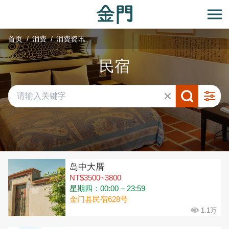
:::
跳
到
开
主
首页
消费
消费资讯
要
内
民宿
容
区
块
共有 291 间店家
岛中大厝
NT$3500~3800
星期四：00:00 – 23:59
金门县民宿628号
1.1万