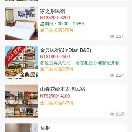
家之形民宿
NT$3200~3200
星期日：00:00 – 23:59
金门县民宿376号
2.1万
现正优惠
金典民宿(JinDian B&B)
NT$1800~2500
各位贵宾入住时，请在柜台办理登记并领取钥匙🔑 办理入住时间：下午3:00-晚上10:30 (可寄放行李) 退房时间：上午11:00
金门县民宿278号
2.1万
山春花绘本古厝民宿
NT$2500~4100
金门县民宿473号
2.1万
瓦柜