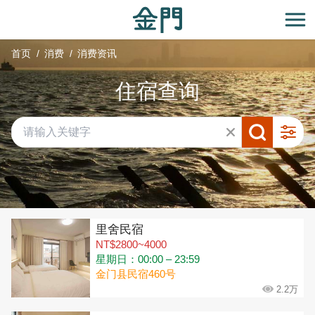
:::
跳
到
开
主
首页
消费
消费资讯
要
内
住宿查询
容
区
块
共有 315 间店家
里舍民宿
NT$2800~4000
星期日：00:00 – 23:59
金门县民宿460号
2.2万