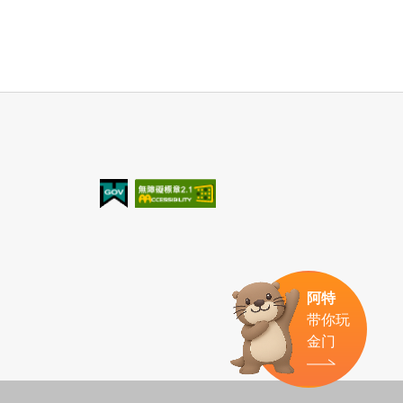
我的e政府
无障碍AA
阿特
带你玩
金门