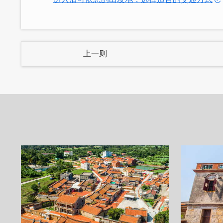
与自然共处一方天地。
我们几近完全保留且十分珍视原始空间的
家具(部份)对应这两楝朴实无华的建筑。
上一则