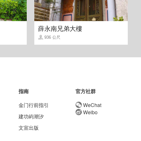
薛永南兄弟大樓
936 公尺
指南
官方社群
金门行前指引
WeChat
Weibo
建功屿潮汐
文宣出版