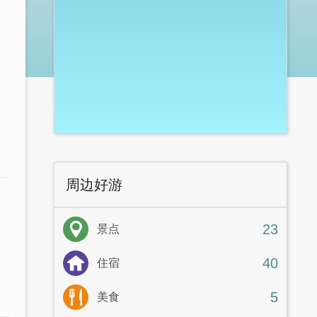
周边好游
23
景点
40
住宿
5
美食