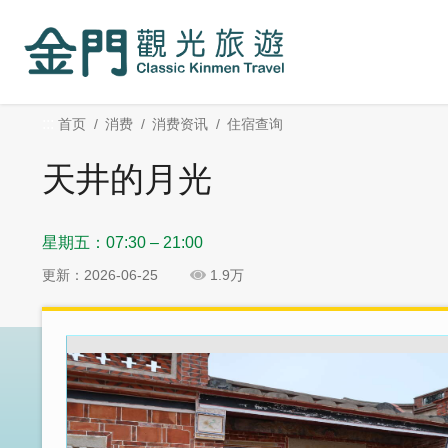
:::
跳
跳
到
过
主
社
要
群
内
分
:::
首页
消费
消费资讯
住宿查询
容
享
区
天井的月光
块
星期五：07:30 – 21:00
更新：2026-06-25
1.9万