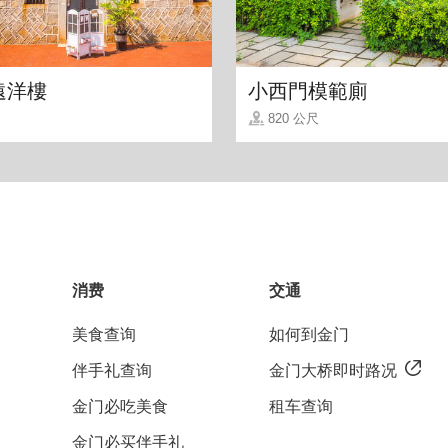
遠洋樓
小西門模範廁
820 公尺
消费
交通
美食查询
如何到金门
伴手礼查询
金门大桥即时路况
金门必吃美食
租车查询
金门必买伴手礼