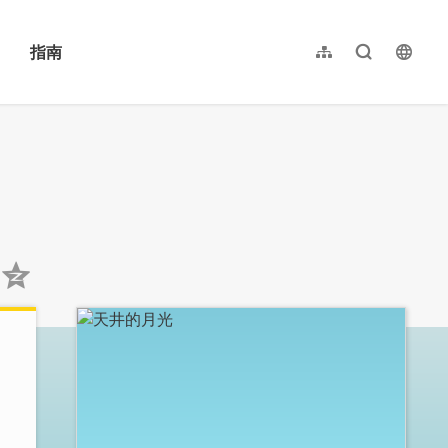
指南
网站导览
全文检索
langu
繁體中文
English
日本語
한국어
:::