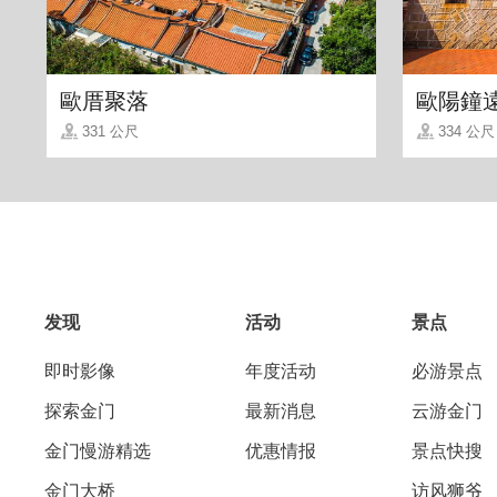
歐厝聚落
歐陽鐘
331 公尺
334 公尺
发现
活动
景点
即时影像
年度活动
必游景点
探索金门
最新消息
云游金门
金门慢游精选
优惠情报
景点快搜
金门大桥
访风狮爷