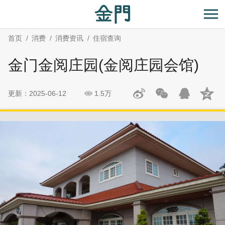
:::
跳
跳
到
过
开
主
社
首页
消费
消费资讯
住宿查询
要
群
内
分
金门金阅庄园(金阅庄园会馆)
容
享
区
块
更新：2025-06-12
1.5万