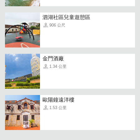
瓯沙遂民宿位在淳厚质朴的小村庄，民宿提供许多主题式房
型，将古厝打造成像在家般的舒适空间，更是一间宠物友善
民宿，崭新的住宿体验，是来到金门旅游的首选。
泗湖社區兒童遊憩區
906 公尺
令人放松的交谊厅
金門酒廠
1.34 公里
歐陽鐘遠洋樓
1.53 公里
温馨双人房