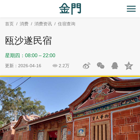
:::
跳
跳
到
过
开
主
社
首页
消费
消费资讯
住宿查询
要
群
内
分
瓯沙遂民宿
容
享
区
星期四：08:00 – 22:00
块
更新：2026-04-16
2.2万