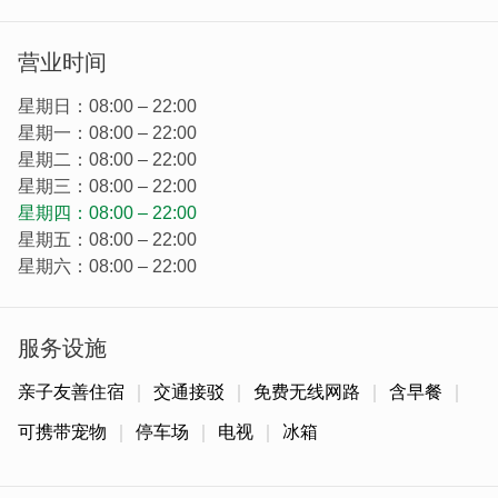
充满活力的老板娘，对民宿命名也特别用心，中文「瓯沙
遂」是闽南语的采花蛤之意，其中「花蛤」在金门发音类
营业时间
似-沙遂(闽南语)；英文「O! Share Sweet」取自中文谐音，
字面上透漏着分享美好的含意。
星期日：08:00 – 22:00
星期一：08:00 – 22:00
星期二：08:00 – 22:00
星期三：08:00 – 22:00
星期四：08:00 – 22:00
星期五：08:00 – 22:00
星期六：08:00 – 22:00
服务设施
亲子友善住宿
交通接驳
免费无线网路
含早餐
可携带宠物
停车场
电视
冰箱
民宿外观是带有金门特色的闽南式古厝，仔细一看能发现许