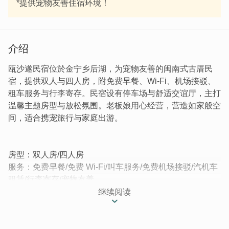
*提供宠物友善住宿环境！
介绍
瓯沙遂民宿位於金宁乡后湖，为宠物友善的闽南式古厝民
宿，提供双人与四人房，附免费早餐、Wi-Fi、机场接驳、
租车服务与行李寄存。民宿设有停车场与舒适交谊厅，主打
温馨主题房型与放松氛围。老板娘用心经营，营造如家般空
间，适合携宠旅行与家庭出游。
房型：双人房/四人房
服务：免费早餐/免费 Wi-Fi/叫车服务/免费机场接驳/汽机车
租赁/行李寄存/宠物友善
设施：停车场
继续阅读
│用心相待看得见，入住温馨古厝民宿│