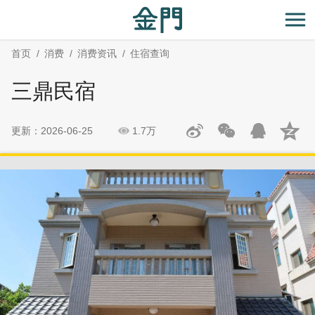
:::
跳
跳
到
过
开
主
社
首页
消费
消费资讯
住宿查询
要
群
内
分
三鼎民宿
容
享
区
块
更新：2026-06-25
1.7万