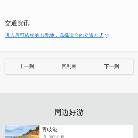
交通资讯
进入后可依您的出发地，选择适合的交通方式
民宿房间共7间
6间套房
上一则
回列表
下一则
1间标准房
周边景点
沙溪堡, 南山头四营区,青岐渔港
三鼎民宿
地址：金门县烈屿乡上岐村青岐17-3号
周边好游
连络电话： 0920750628 洪小姐
青岐港
387 公尺