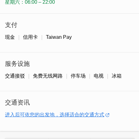
星期六：06:00 – 22:00
支付
现金
信用卡
Taiwan Pay
服务设施
交通接驳
免费无线网路
停车场
电视
冰箱
民宿名字源自主人欧阳先生父母经营的「顺天商店」，代表
不忘本与顺应客心的服务精神。这里非常适合想深入体验闽
南聚落文化的朋友，主人以退役军官的热情，让这座百年老
交通资讯
屋重新散发出亲切且实在的人情味。
进入后可依您的出发地，选择适合的交通方式