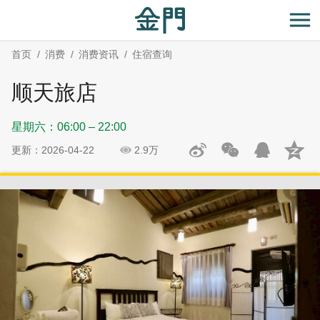
:::
跳
跳
到
过
开
主
社
首页
消费
消费资讯
住宿查询
要
群
内
分
顺天旅店
容
享
区
星期六：06:00 – 22:00
块
更新：2026-04-22
2.9万