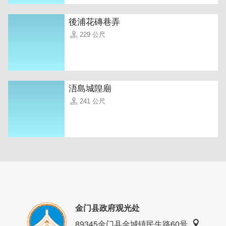
後浦花磚巷弄
229 公尺
浯島城隍廟
241 公尺
金门县政府观光处
宏伟的二进式院落空间开阔，房间内独立的休憩空间，可以
89345金门县金城镇民生路60号