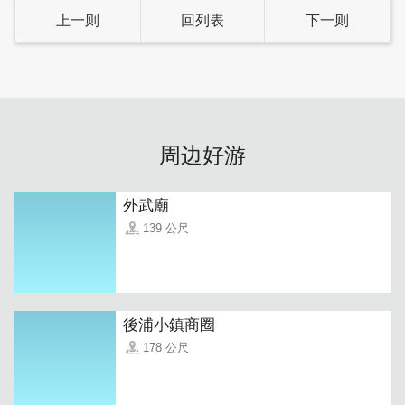
上一则
回列表
下一则
周边好游
外武廟
房间保留了闽式古厝的厚实砖墙与木结构结合现代风格，采
139 公尺
光自然且温暖，住起来非常有生活感。
後浦小鎮商圈
178 公尺