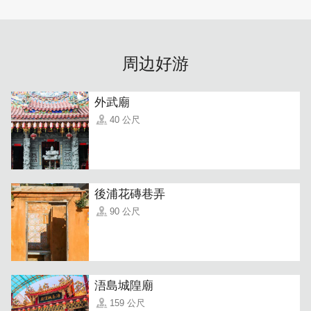
您可以在这个拥有多彩多姿文化的小岛上，欣赏古色古香的
民俗风情和波澜壮烈的战争遗迹，或在徐徐的凉风中与天光
周边好游
云彩供倘佯，尽情享受这一切。海福位於县府所在市区的商
务及娱乐中心。距离机金门尚义机场、水头码头只需要10
分钟，来自各地的贵宾光临海福便捷无比。
外武廟
40 公尺
後浦花磚巷弄
90 公尺
浯島城隍廟
159 公尺