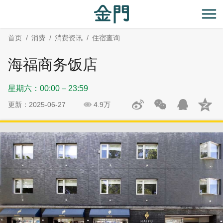
:::
跳
跳
到
过
开
主
社
首页
消费
消费资讯
住宿查询
要
群
内
分
海福商务饭店
容
享
区
星期六：00:00 – 23:59
块
更新：2025-06-27
4.9万