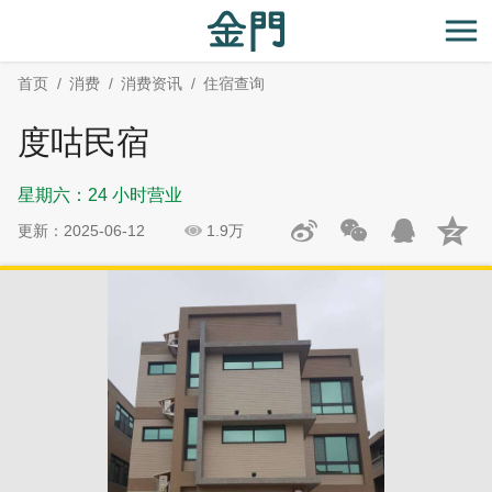
:::
跳
跳
到
过
开
主
社
首页
消费
消费资讯
住宿查询
要
群
内
分
度咕民宿
容
享
区
星期六：24 小时营业
块
更新：2025-06-12
1.9万