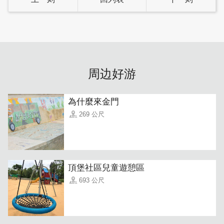
周边好游
為什麼來金門
269 公尺
頂堡社區兒童遊憩區
693 公尺