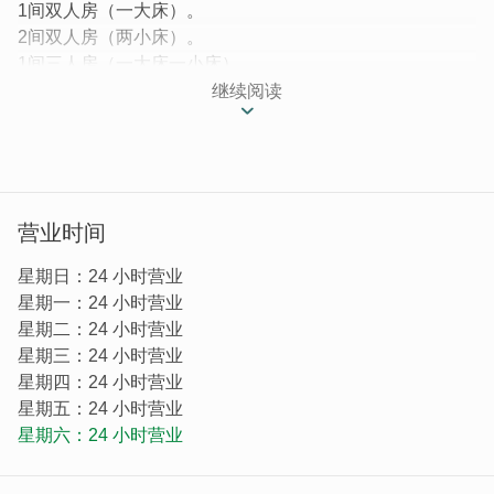
1间双人房（一大床）。
2间双人房（两小床）。
1间三人房（一大床一小床）。
1间四人房（两大床）。
继续阅读
房间位於2楼及3楼，有免费wifi。
冰箱、厨房在1楼。
提供矿泉水、咖啡、茶叶、饼干。
营业时间
提供机场、码头接送服务、代租汽机车。
欢迎来电询问：0919130999。
星期日：24 小时营业
星期一：24 小时营业
注意事项：
星期二：24 小时营业
禁止携带宠物。
星期三：24 小时营业
室内全面禁止吸烟、嚼槟榔。
星期四：24 小时营业
个人贵重物品请随身携带并妥善保管，如有遗失恕不负
星期五：24 小时营业
责。
星期六：24 小时营业
晚间10：00过後请降低音量，勿大声喧哗，以维护社
区安宁及其他旅客权益。