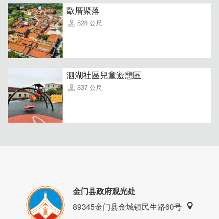
歐厝聚落
828 公尺
泗湖社區兒童遊憩區
837 公尺
金门县政府观光处
89345金门县金城镇民生路60号