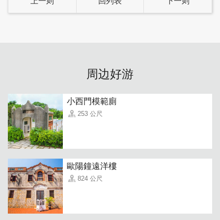
上一则
回列表
下一则
周边好游
小西門模範廁
253 公尺
歐陽鐘遠洋樓
824 公尺