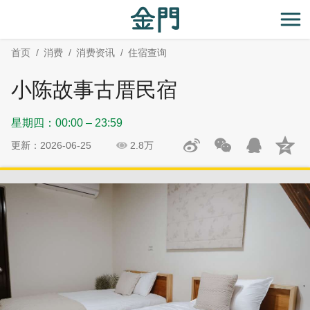
:::
跳
跳
到
过
开
主
社
首页
消费
消费资讯
住宿查询
要
群
内
分
小陈故事古厝民宿
容
享
区
星期四：00:00 – 23:59
块
更新：2026-06-25
2.8万