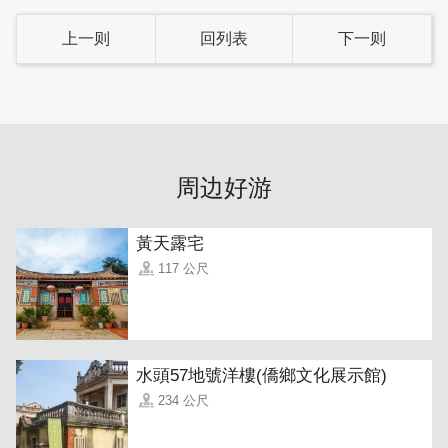
上一则
回列表
下一则
在这里您可以感受闽式老屋之优美，享用在地特色早点、全
新装修舒适温暖的房间，享受金门惬意的午後阳光、夜游观
周边好游
星水头。
黃天露宅
117 公尺
水頭57地號洋樓(僑鄉文化展示館)
234 公尺