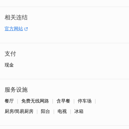
相关连结
官方网站
支付
现金
小陈故事是由专业师傅将近坍塌的古厝，花费约三年时间细
心整修改建，才变成现在精美又特别的古厝民宿。
服务设施
餐厅
免费无线网路
含早餐
停车场
厨房/简易厨房
阳台
电视
冰箱