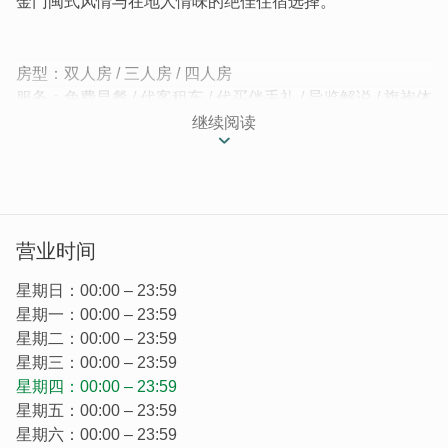
金门闽式风情与在地人情味的绝佳住宿选择。
房型：双人房 / 三人房 / 四人房
服务：免费早餐 / 代客租车 / 代买伴手礼 / 导览解说 / 旗袍体
验
继续阅读
小陈故事古厝馆位於金门水头聚落，由父亲将村落百年古厝
修建而成，拥有闽南传统二落大厝和护龙。我们民宿於
2020年完工，并於同年9月申请民宿证照。保持着闽南式建
筑的外观，搭配着新式的床、卫浴及其他设备，让您能住得
营业时间
舒适外，也能体验闽南式建筑的古色古香。古厝包含两落、
左护龙以及左前护龙。
星期日：00:00 – 23:59
星期一：00:00 – 23:59
星期二：00:00 – 23:59
星期三：00:00 – 23:59
星期四：00:00 – 23:59
星期五：00:00 – 23:59
星期六：00:00 – 23:59