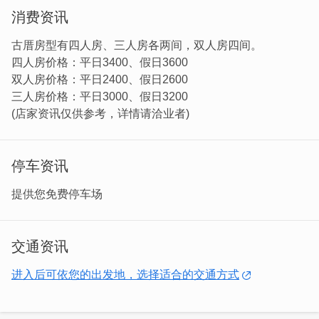
消费资讯
古厝房型有四人房、三人房各两间，双人房四间。
四人房价格：平日3400、假日3600
双人房价格：平日2400、假日2600
三人房价格：平日3000、假日3200
(店家资讯仅供参考，详情请洽业者)
地点位於门县金城镇前水头，属於国家公园，拥有许多特色
闽南式建筑，也有许多观光景点，更重要的是这里的生活机
停车资讯
能相当好，想要觅食或是便利商都相当便利。这对於重视便
利性的旅人来说，是相当好的住宿选择。
提供您免费停车场
交通资讯
进入后可依您的出发地，选择适合的交通方式