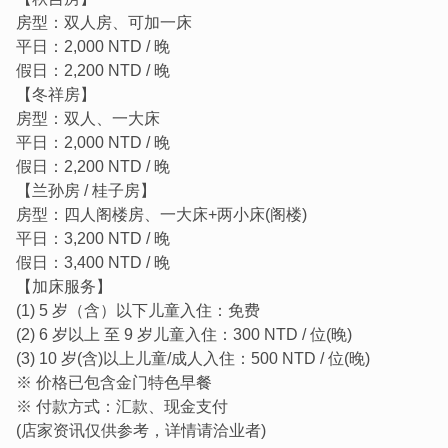
房型：双人房、可加一床
平日：2,000 NTD / 晚
假日：2,200 NTD / 晚
【冬祥房】
房型：双人、一大床
平日：2,000 NTD / 晚
假日：2,200 NTD / 晚
《珠山娜一家》格局雅致，一/二馆皆为一落四榉头的传统
【兰孙房 / 桂子房】
闽式建筑，两馆共有八间套房（四间有阁楼），一厅一天
房型：四人阁楼房、一大床+两小床(阁楼)
井、两川廊，内装设施齐全温馨、体贴着往来旅人的需求。
平日：3,200 NTD / 晚
假日：3,400 NTD / 晚
【加床服务】
(1) 5 岁（含）以下儿童入住：免费
(2) 6 岁以上 至 9 岁儿童入住：300 NTD / 位(晚)
(3) 10 岁(含)以上儿童/成人入住：500 NTD / 位(晚)
※ 价格已包含金门特色早餐
※ 付款方式：汇款、现金支付
(店家资讯仅供参考，详情请洽业者)