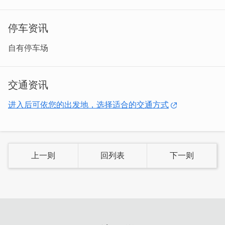
停车资讯
亲切热情的板娘－Nana，因为15岁那年的一时冲动，支身
自有停车场
飞离这个小岛到异地追求人生高峰；25年过了，那个从懵
懂启程、一路闯荡的小女孩，到如今变得沉稳独立、处事圆
融，虽然小有成就却也莫名的想家了。
交通资讯
进入后可依您的出发地，选择适合的交通方式
上一则
回列表
下一则