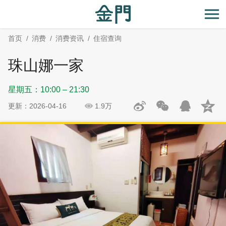
:::
跳
跳
到
过
开
主
社
首页
消费
消费资讯
住宿查询
要
群
内
分
珠山娜一家
容
享
区
星期五：10:00 – 21:30
块
更新：2026-04-16
1.9万