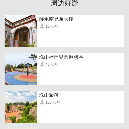
周边好游
薛永南兄弟大樓
10 公尺
Nana跟每位远道而来的旅人闲聊起来，她笑说：「其实，
人生在世所追求的成就、幸福与梦想，往往与那个『反朴归
真』的初衷只有一步之遥。」
珠山社區兒童遊憩區
48 公尺
珠山聚落
135 公尺