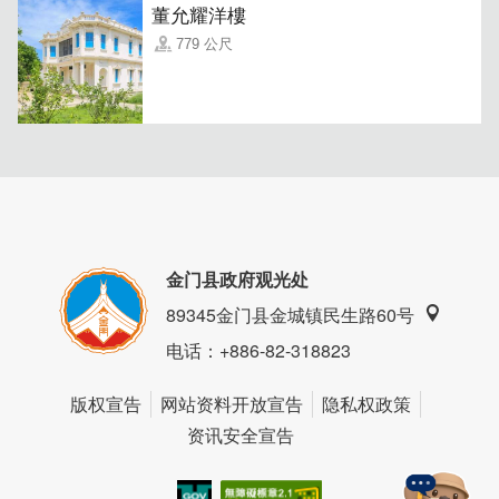
董允耀洋樓
779 公尺
你/你也有关於梦想的故事吗？欢迎有空来珠山娜一家坐
坐，让我们一起构思下个故事的开端吧！来去"娜一家"古厝
感受风俗民情~道尽浯岛金门的闽式小确幸。
金门县政府观光处
89345金门县金城镇民生路60号
电话
：+886-82-318823
版权宣告
网站资料开放宣告
隐私权政策
资讯安全宣告