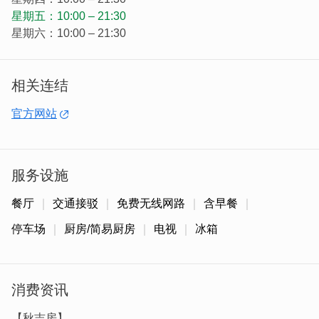
星期五：10:00 – 21:30
星期六：10:00 – 21:30
相关连结
格局雅致为一落四举头的闽式建筑，共有四间套房（两间有
官方网站
阁楼)，一厅一天井，两川廊，内装设施，干湿分离卫浴、
无线网路、液晶电视、第四台、冷暖气、小冰箱、电热型热
水器、独立筒床垫、无线网路、公共空间有RO开饮机、洗
烘脱滚筒洗衣机、电磁炉、茶水间、书廊等。），针对金门
服务设施
气候环境，设有冬、暖气等。
餐厅
交通接驳
免费无线网路
含早餐
停车场
厨房/简易厨房
电视
冰箱
消费资讯
【秋吉房】