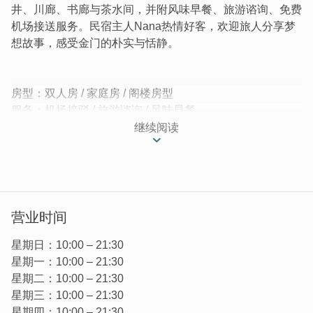
井、川廊、书廊与茶水间，并附风味早餐、旅游谘询、免费
机场接送服务。民宿主人Nana热情好客，欢迎旅人分享梦
想故事，感受金门的朴实与恬静。
房型：双人房 / 家庭房 / 阁楼房型
服务：机场接驳 / 旅游谘询 / 风味早餐
继续阅读
座落於元朝开基至今有六百余年历史的珠山聚落，朴实典
雅，古意盎然；珠山的美，流露着古典秀雅的气息，像一位
恬静的少女，娴静优雅的倚靠在荷塘边，置身其间给人一份
悠然安祥的心灵感动。
营业时间
星期日：10:00 – 21:30
星期一：10:00 – 21:30
星期二：10:00 – 21:30
星期三：10:00 – 21:30
星期四：10:00 – 21:30