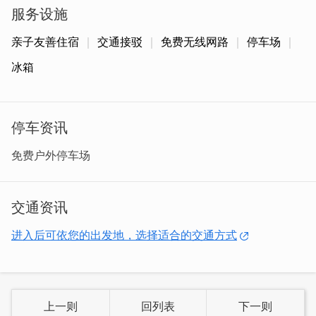
服务设施
亲子友善住宿
交通接驳
免费无线网路
停车场
冰箱
晓缘民宿为交通部观光局好客民宿，距离最热闹的金城市区
仅约3分钟车程，提供免费机场或码头来回接送服务，温馨
的住宿环境给您家的感觉，另外还有提供随身wifi机免费借
停车资讯
用喔。
免费户外停车场
交通资讯
进入后可依您的出发地，选择适合的交通方式
上一则
回列表
下一则