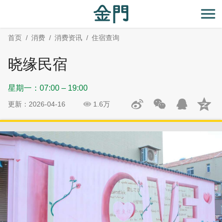
:::
跳
跳
到
过
开
主
社
首页
消费
消费资讯
住宿查询
要
群
内
分
晓缘民宿
容
享
区
星期一：07:00 – 19:00
块
更新：2026-04-16
1.6万