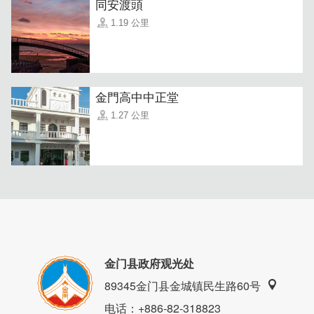
同安渡頭
1.19 公里
如果有缺少什麽物品或是嘴馋，也能到旁边同是老板经营的
金华柑仔店忆儿时。民宿也提供行李寄存、公共区域提供咖
啡/茶以及公共区域提供冰箱。虽然不主动提供早餐，但若
金門高中中正堂
有需求可提供早餐代买服务，仅收实际餐费，省钱又方便。
1.27 公里
金门县政府观光处
89345金门县金城镇民生路60号
电话
：+886-82-318823