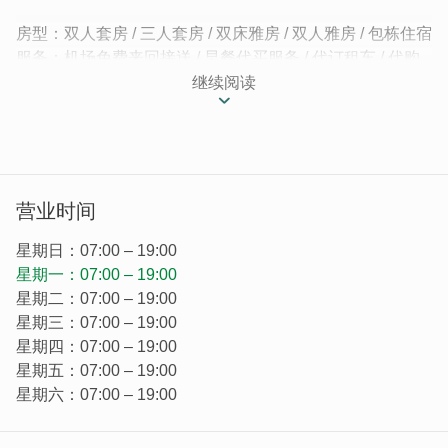
房型：双人套房 / 三人套房 / 双床雅房 / 双人雅房 / 包栋住宿
服务：机场免费来回接送 / 早餐代买服务 / 代订租车 / 代购
特产 / 包车导览 / 旅游谘询 / 行程建议
继续阅读
｜金门自由行，小岛漫漫游，简单的幸福｜
看到漂亮的彩绘墙，就知道晓缘民宿到了!从外观就能看得
出民宿主人的细心，致力营造温馨的氛围，让您体验宾至如
营业时间
归的感受。
星期日：07:00 – 19:00
星期一：07:00 – 19:00
星期二：07:00 – 19:00
星期三：07:00 – 19:00
星期四：07:00 – 19:00
星期五：07:00 – 19:00
星期六：07:00 – 19:00