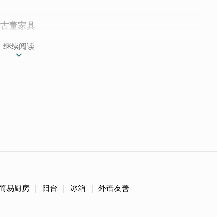
/ 古董家具
继续阅读
到金门後，收集来自不同地区的古董，一步一步打造出
拍照纪录民宿里那些迷人的视角，以及小岛上独有的古
佛能感受阳光洒落的温度。
/简易厨房
阳台
冰箱
外语友善