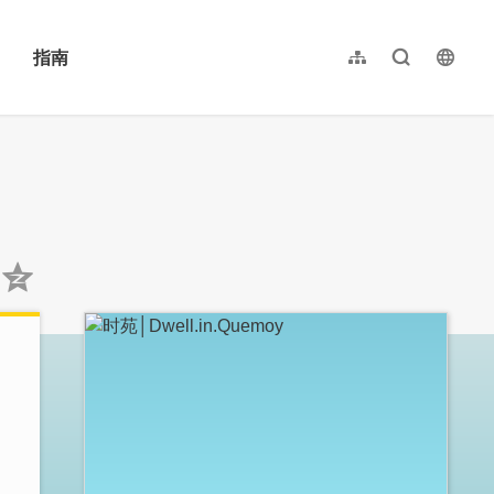
指南
网站导览
全文检索
langu
繁體中文
English
日本語
한국어
:::