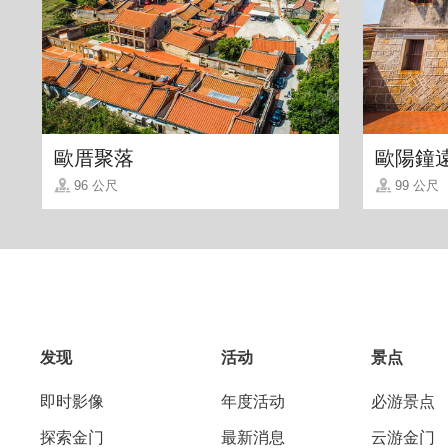
歐厝聚落
歐陽鐘
96 公尺
99 公尺
发现
活动
景点
即时影像
年度活动
必游景点
探索金门
最新消息
云游金门