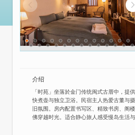
介绍
「时苑」坐落於金门传统闽式古厝中，提供双
快煮壶与独立卫浴。民宿主人热爱古董与
旧氛围。房内配置书写区、精致书房、阁
佛穿越时光。适合静心旅人感受慢岛生活