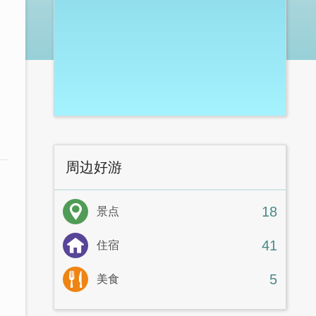
周边好游
18
景点
41
住宿
5
美食