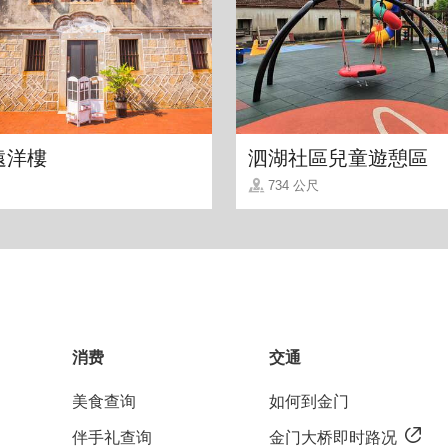
遠洋樓
泗湖社區兒童遊憩區
734 公尺
消费
交通
美食查询
如何到金门
伴手礼查询
金门大桥即时路况