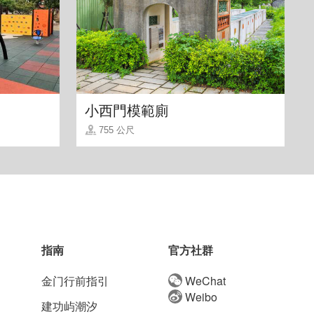
小西門模範廁
755 公尺
指南
官方社群
金门行前指引
WeChat
Weibo
建功屿潮汐