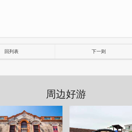
回列表
下一则
周边好游
，放入优美的闽式古厝，更是增添一抹韵味。大厅展示
自行翻阅呦！