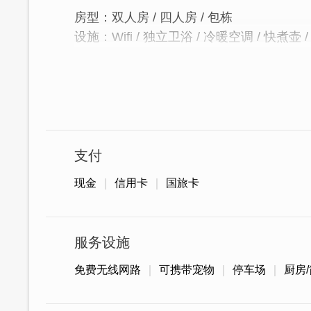
房型：双人房 / 四人房 / 包栋
设施：Wifi / 独立卫浴 / 冷暖空调 / 快煮壶 
│走进时苑，沉浸古董家具的美好年代│
对生活有独到见解的民宿主人，从花莲回
时苑现在的样貌。也因为喜爱摄影，时常
迹文化，并分享在社群平台，透过照片彷
支付
现金
信用卡
国旅卡
服务设施
免费无线网路
可携带宠物
停车场
厨房