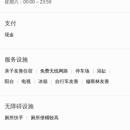
星期六：00:00 – 23:59
环境干净整洁且设备齐全，住在这栋优美的洋楼里，推开窗
就能看见周边环绕的闽式传统建筑，让人同时感受到西式洋
支付
楼与在地聚落融合的独特视觉风景。
现金
服务设施
亲子友善住宿
免费无线网路
停车场
浴缸
阳台
电视
冰箱
自行车友善
穆斯林友善
无障碍设施
厕所扶手
厕所便桶较高