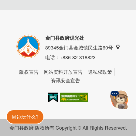
一号馆裕园以安静的聚落环境，洋楼与闽式建筑交织出优美
风景，是兼具空间舒适感与人情味的温馨据点，提供一处适
合家庭旅游、转乘小三通前後休息，或想在水头聚落中感受
生活节奏的住宿选择。
金门县政府观光处
89345金门县金城镇民生路60号
电话
：+886-82-318823
版权宣告
网站资料开放宣告
隐私权政策
资讯安全宣告
我的e政府
无障碍AA
金門旅遊神
周边玩什么?
金门县政府 版权所有 Copyright © All Rights Reserved.