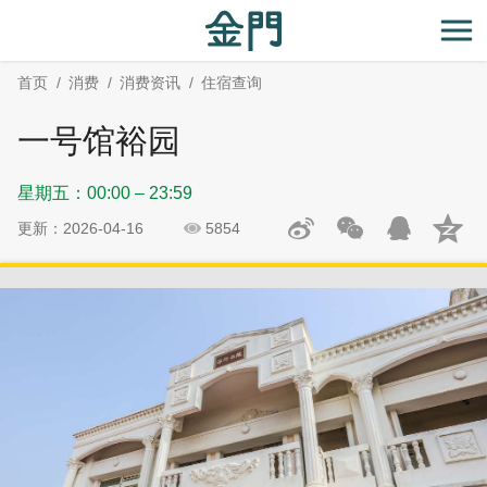
:::
跳
跳
到
过
开
主
社
首页
消费
消费资讯
住宿查询
要
群
内
分
一号馆裕园
容
享
区
星期五：00:00 – 23:59
块
更新：2026-04-16
5854