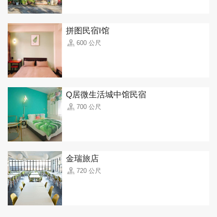
拼图民宿I馆
600 公尺
Q居微生活城中馆民宿
700 公尺
金瑞旅店
720 公尺