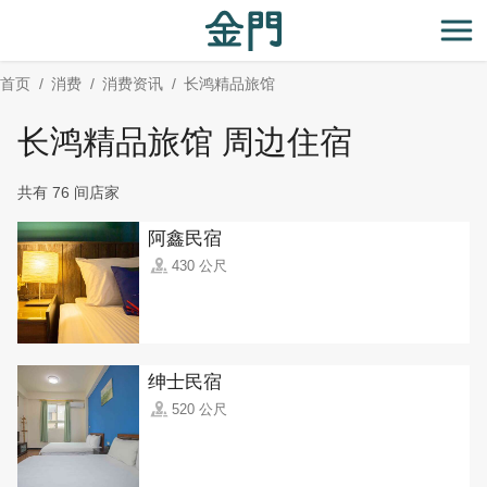
:::
跳
到
开
主
首页
消费
消费资讯
长鸿精品旅馆
要
内
长鸿精品旅馆 周边住宿
容
区
共有 76 间店家
块
阿鑫民宿
430 公尺
绅士民宿
520 公尺