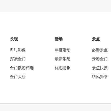
发现
活动
景点
即时影像
年度活动
必游景点
探索金门
最新消息
云游金门
金门慢游精选
优惠情报
景点快搜
金门大桥
访风狮爷