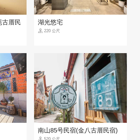
苑古厝民
湖光悠宅
220 公尺
南山85号民宿(金八古厝民宿)
520 公尺