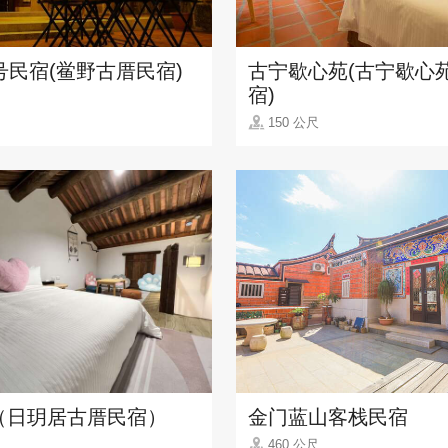
号民宿(鲎野古厝民宿)
古宁歇心苑(古宁歇心
宿)
150 公尺
（日玥居古厝民宿）
金门蓝山客栈民宿
460 公尺