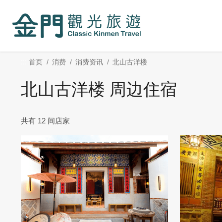
:::
跳
到
主
要
内
:::
首页
消费
消费资讯
北山古洋楼
容
区
北山古洋楼 周边住宿
块
共有 12 间店家