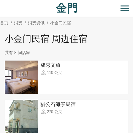
:::
跳
到
开
主
首页
消费
消费资讯
小金门民宿
要
内
小金门民宿 周边住宿
容
区
共有 8 间店家
块
成秀文旅
110 公尺
猫公石海景民宿
270 公尺