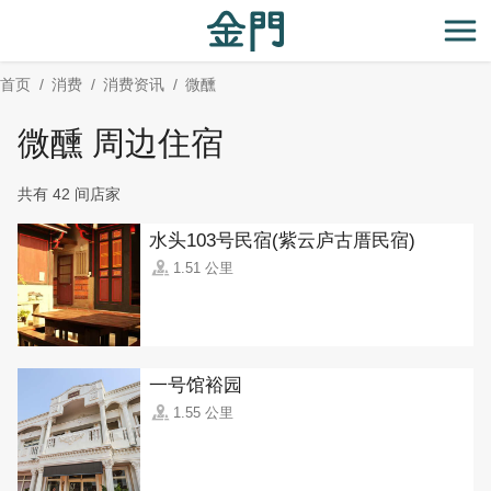
:::
跳
到
开
主
首页
消费
消费资讯
微醺
要
内
微醺 周边住宿
容
区
共有 42 间店家
块
水头103号民宿(紫云庐古厝民宿)
1.51 公里
一号馆裕园
1.55 公里