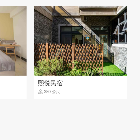
熙悦民宿
380 公尺