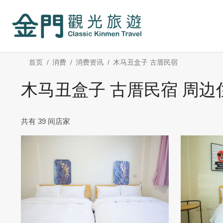
:::
跳
到
主
要
内
:::
首页
消费
消费资讯
木马丑盒子 古厝民宿
容
区
木马丑盒子 古厝民宿 周边
块
共有 39 间店家