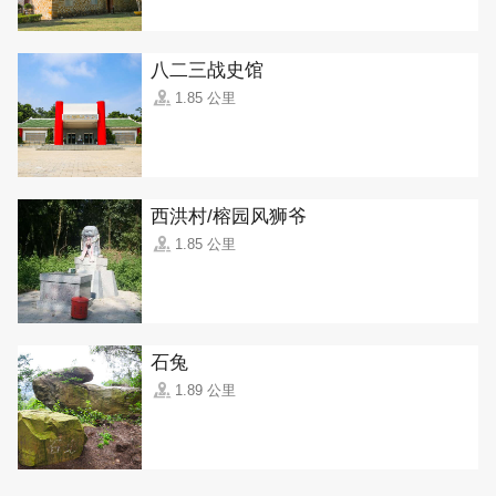
八二三战史馆
1.85 公里
西洪村/榕园风狮爷
1.85 公里
石兔
1.89 公里