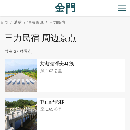
:::
跳
到
开
主
首页
消费
消费资讯
三力民宿
要
内
三力民宿 周边景点
容
区
共有 37 处景点
块
太湖漂浮斑马线
1.63 公里
中正纪念林
1.65 公里