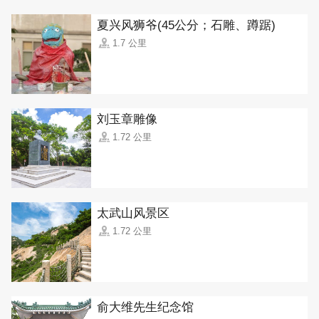
夏兴风狮爷(45公分；石雕、蹲踞)
1.7 公里
刘玉章雕像
1.72 公里
太武山风景区
1.72 公里
俞大维先生纪念馆