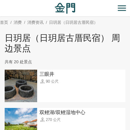
:::
跳
到
开
主
首页
消费
消费资讯
日玥居（日玥居古厝民宿）
要
内
日玥居（日玥居古厝民宿） 周
容
区
边景点
块
共有 20 处景点
三眼井
90 公尺
双鲤湖/双鲤湿地中心
270 公尺