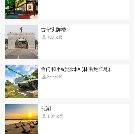
古宁头牌楼
760 公尺
金门和平纪念园区(林厝炮阵地)
880 公尺
慈湖
1.04 公里