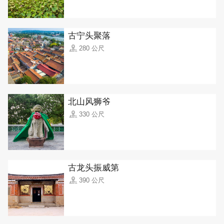
古宁头聚落
280 公尺
北山风狮爷
330 公尺
古龙头振威第
390 公尺