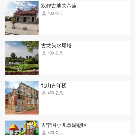
双鲤古地关帝庙
400 公尺
古龙头水尾塔
430 公尺
北山古洋楼
460 公尺
古宁国小儿童游憩区
520 公尺