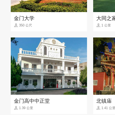
金门大学
大同之
350 公尺
1 公里
金门高中中正堂
北镇庙
1.39 公里
1.41 公