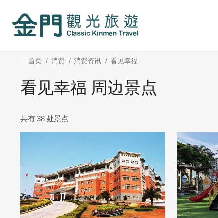
:::
跳
到
主
要
内
:::
首页
消费
消费资讯
看见幸福
容
区
看见幸福 周边景点
块
共有 38 处景点