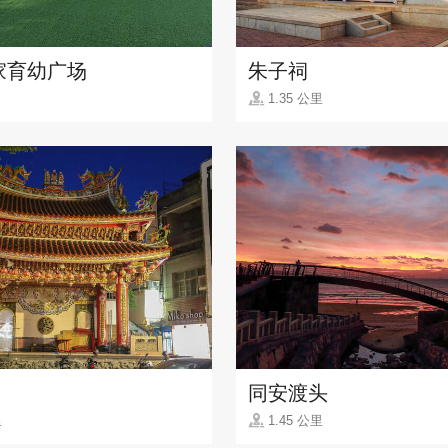
家育幼广场
朱子祠
1.35 公里
同安渡头
里
1.45 公里