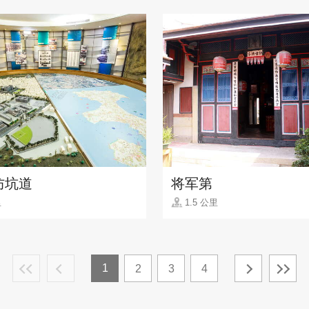
防坑道
将军第
里
1.5 公里
1
2
3
4