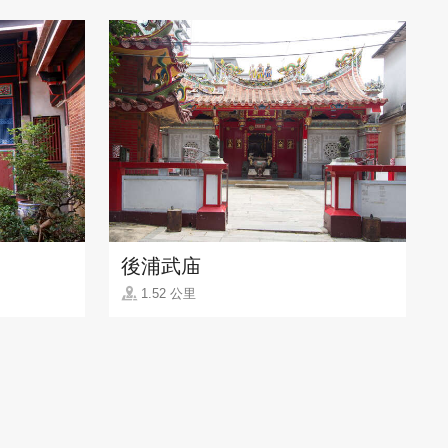
後浦武庙
1.52 公里