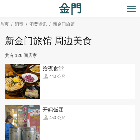
:::
跳
到
开
主
首页
消费
消费资讯
新金门旅馆
要
内
新金门旅馆 周边美食
容
区
共有 128 间店家
块
飨夜食堂
440 公尺
开妈饭团
450 公尺