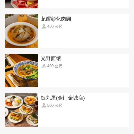
龙耀彰化肉圆
480 公尺
光野面馆
490 公尺
饭丸屋(金门金城店)
500 公尺