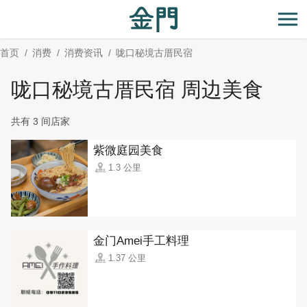
:::
跳
到
开
主
首页
消费
消费资讯
咙口秘境古厝民宿
要
内
咙口秘境古厝民宿 周边美食
容
区
共有 3 间店家
块
紫微庭园美食
1.3 公里
金门Amei手工料理
1.37 公里