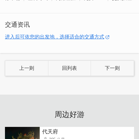
店内提供丰富多元美味的餐点：
火锅、焗烤、咖哩、三明治、蜜糖吐司、舒芙蕾、松饼、蛋
糕等丰富下午茶及多样饮品选择。
交通资讯
适合 ❥❥ 商业包场 ❥❥ 朋友聚会 ❥❥ 闺蜜约会 ❥❥ 家
进入后可依您的出发地，选择适合的交通方式
庭聚餐 ❥❥ 旅行小憩 ❥❥
店内多样的漫画收藏，也很适合一个人打发时间的好去处哟
～
上一则
回列表
下一则
／
人气商品：蜜糖吐司盒子 —— 你的甜蜜时光宝盒
酥脆的蜜糖吐司，每一口都撼动你的味蕾，带领你触及记忆
中的美好。
周边好游
代天府