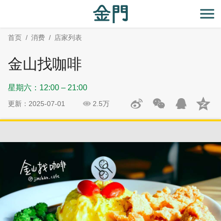
:::
跳
跳
到
过
开
主
社
首页
消费
店家列表
要
群
内
分
金山找咖啡
容
享
区
星期六：12:00 – 21:00
块
更新：2025-07-01
2.5万