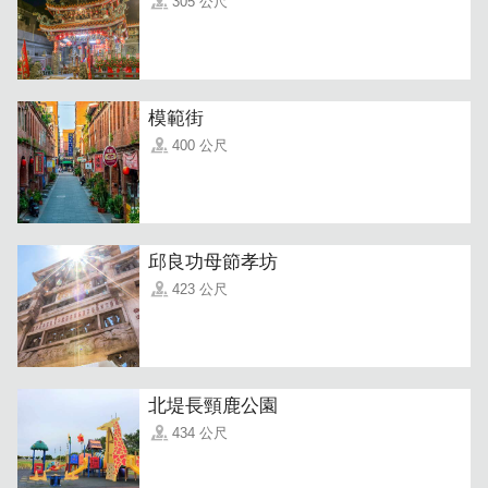
305 公尺
模範街
400 公尺
／
人气商品：云朵舒芙蕾 —— 会呼吸的松饼
邱良功母節孝坊
松松软软入口即化的口感，让人一口咬下全身充满幸福感～
423 公尺
北堤長頸鹿公園
434 公尺