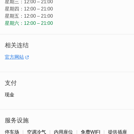
星期三：12:00 – 21:00
：「 哈罗！您好！ 」
星期四：12:00 – 21:00
一句简单的问候语，却回荡在耳边11年。
星期五：12:00 – 21:00
消逝的是时间，留下的是属於我们的故事。
星期六：12:00 – 21:00
相关连结
官方网站
支付
现金
服务设施
坚持选用好食材，饮品使用鲜奶调制。
停车场
空调冷气
内用座位
免费WIFI
提供插座