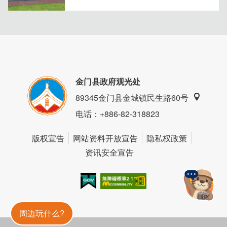
／蛋糕：清新爽口柠檬生乳酪蛋糕、浓郁焦香巴斯克乳酪蛋
糕
金门县政府观光处
89345金门县金城镇民生路60号
电话
：+886-82-318823
版权宣告
网站资料开放宣告
隐私权政策
资讯安全宣告
我的e政府
无障碍AA
金門旅遊神
／
周边玩什么?
经典不败的松饼 —— 无可替代的是回忆的味道～