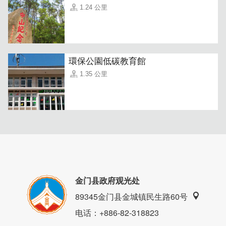
1.24 公里
環保公園低碳教育館
1.35 公里
从牧场到餐桌，经典风味完美呈现
乔安牧场不仅提供多样在地伴手礼，乔安牧场更推出在地平
金门县政府观光处
民小吃手工牛肉面，汤底使用牛大骨搭配新鲜蔬果慢火熬煮
89345金门县金城镇民生路60号
与日制卤包，搭配乔安牧场的精选牛肉，来金门旅游绝对不
能错过这一味！如果要前往机场食供站用餐，地点位在候补
电话
：+886-82-318823
柜台旁。