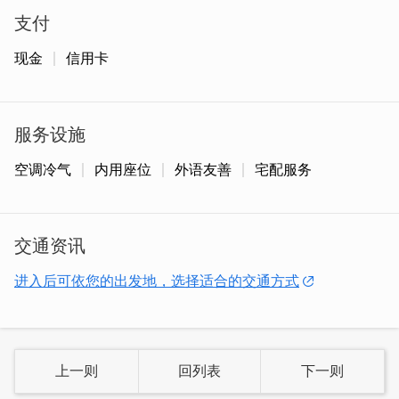
乔安牧场贩售蛋卷、牛肉干、猪肉干、牛轧糖等商品，其中
支付
以牛肉干、猪肉干最为出名。采用两天放牧两天围牧的畜牧
法，让牛只健康成长并获得均衡的营养，其肉质十分有弹
现金
信用卡
性、油花分布均匀，所制作的牛肉干，口感湿润不干柴，尤
其带点高粱香气的原味牛肉干是最受欢迎的商品之一！
服务设施
空调冷气
内用座位
外语友善
宅配服务
交通资讯
进入后可依您的出发地，选择适合的交通方式
上一则
回列表
下一则
「蜜汁猪肉干」
严选优质的猪肉精制而成，传统古早味的肉