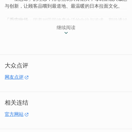
与创新，让顾客品嚐到最道地、最温暖的日本拉面文化。
「乔安牧场」
因着对田园健康生活的向往与追求，期待透过
品嚐自家牧场所供应的天然美味，乔安牧场用味觉唤醒每个
继续阅读
人心中深藏的田园梦，用坚持的天然工法，呈现最原始的风
味。
大众点评
网友点评
相关连结
官方网站