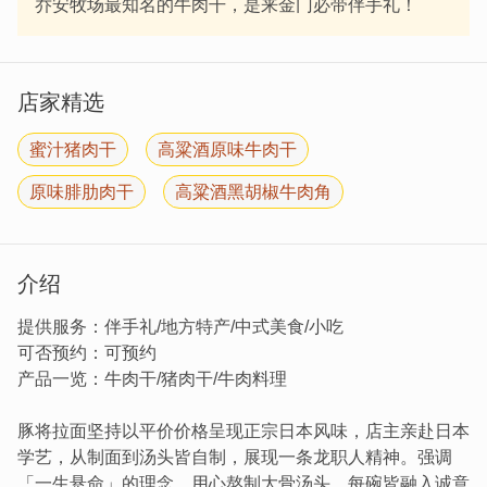
乔安牧场最知名的牛肉干，是来金门必带伴手礼！
店家精选
蜜汁猪肉干
高粱酒原味牛肉干
原味腓肋肉干
高粱酒黑胡椒牛肉角
介绍
提供服务：伴手礼/地方特产/中式美食/小吃
可否预约：可预约
产品一览：牛肉干/猪肉干/牛肉料理
豚将拉面坚持以平价价格呈现正宗日本风味，店主亲赴日本
学艺，从制面到汤头皆自制，展现一条龙职人精神。强调
「一生悬命」的理念，用心熬制大骨汤头，每碗皆融入诚意