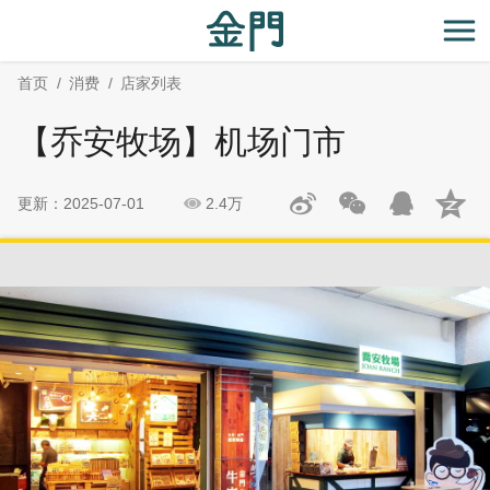
:::
跳
跳
到
过
开
主
社
首页
消费
店家列表
要
群
内
分
【乔安牧场】机场门市
容
享
区
块
更新：2025-07-01
2.4万