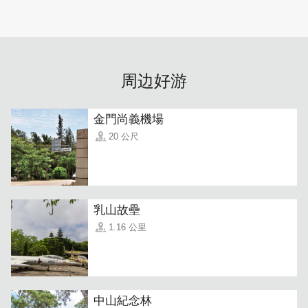
干，独门酱汁韵味香甜，保留最天然的营养及美味。
周边好游
金門尚義機場
20 公尺
乳山故壘
1.16 公里
「高粱酒辣味牛肉干」
以秘制的独创配方，坚持祖传繁杂工
法制作，浸泡金门高粱酒慢火炖煮，喜欢吃重口味的人，绝
对不能错过。
中山紀念林