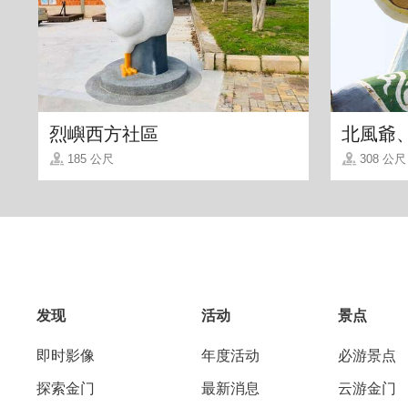
烈嶼西方社區
北風爺
185 公尺
308 公尺
「烈屿桶饼」
外型看起来像是缩小版老婆
哩，客人指名要买桶子里的「桶仔饼」，
发现
活动
景点
到小金门可别错过了!
即时影像
年度活动
必游景点
探索金门
最新消息
云游金门