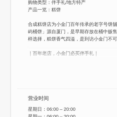
购物类型：伴手礼/地方特产
产品一览：糕饼
合成糕饼店为小金门百年传承的老字号饼
屿桶饼」源自厦门，是早期存放在桶中贩
样选择，糕饼香气四溢，是到访小金门不
｜百年老店，小金门必买伴手礼｜
位於西方社区的合成糕饼店是小金门家喻
皇的装饰，简单的玻璃橱柜述说着小金门
营业时间
星期日：06:00 – 20:00
星期一：06:00 – 20:00