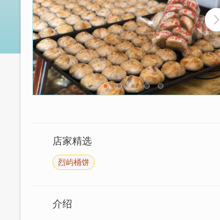
店家精选
烈屿桶饼
介绍