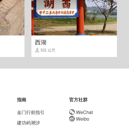
西湖
531 公尺
指南
官方社群
金门行前指引
WeChat
Weibo
建功屿潮汐