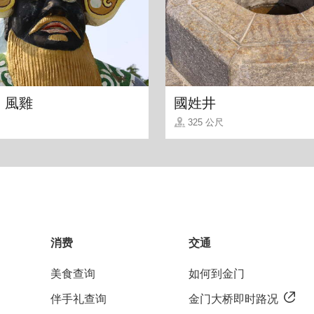
、風雞
國姓井
325 公尺
饼，桶饼源自於厦门，是因为早期制饼时存放在桶子
叫着叫着就成了饼的名字，是烈屿独特的传统糕点，来
消费
交通
美食查询
如何到金门
伴手礼查询
金门大桥即时路况