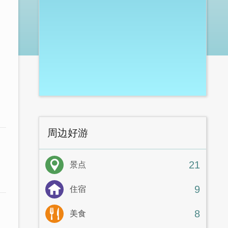
周边好游
21
景点
9
住宿
8
美食