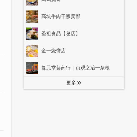
高坑牛肉干贩卖部
圣祖食品【总店】
金一烧饼店
复元堂蔘药行｜贞观之治一条根
更多