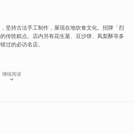
舖，坚持古法手工制作，展现在地饮食文化。招牌「烈
售的传统糕点。店内另有花生荖、豆沙饼、凤梨酥等多
可错过的必访名店。
继续阅读
户晓的饼舖，如今已经传承到第五代，店内没有富丽堂
朴实的历史文化。