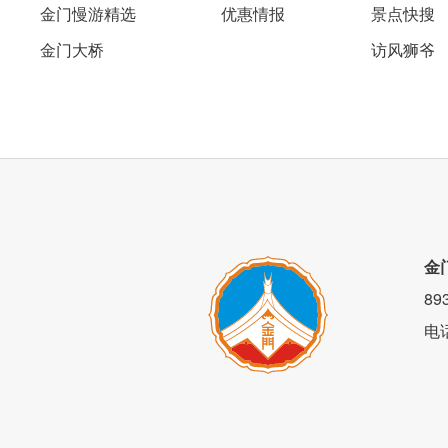
金门慢游精选
优惠情报
景点快搜
金门大桥
访风狮爷
金
8
电