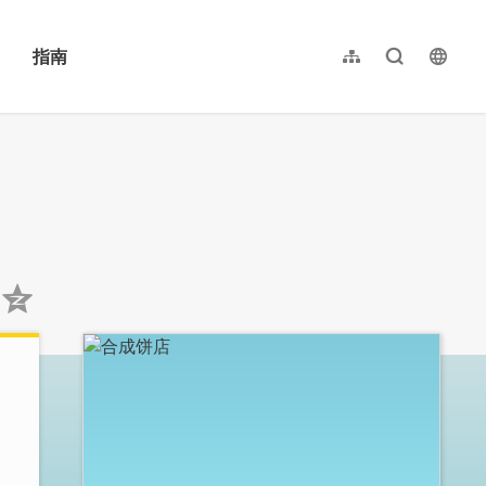
指南
网站导览
全文检索
langu
繁體中文
English
日本語
한국어
:::