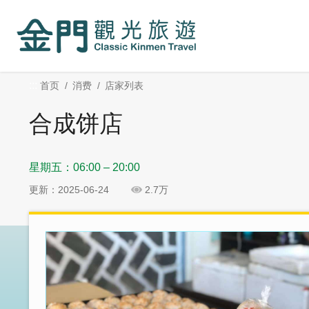
:::
跳
跳
到
过
主
社
要
群
内
分
:::
首页
消费
店家列表
容
享
区
合成饼店
块
星期五：06:00 – 20:00
更新：2025-06-24
2.7万