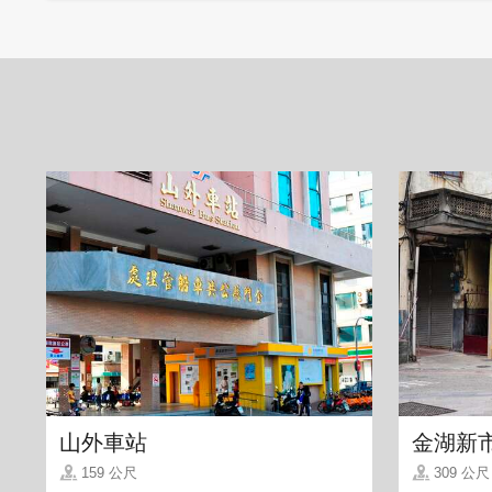
多样的配料，不用担心选择障碍，想吃多少
山外車站
金湖新
择要不要加炼乳。蜜芋头是大受欢迎的选
159 公尺
309 公尺