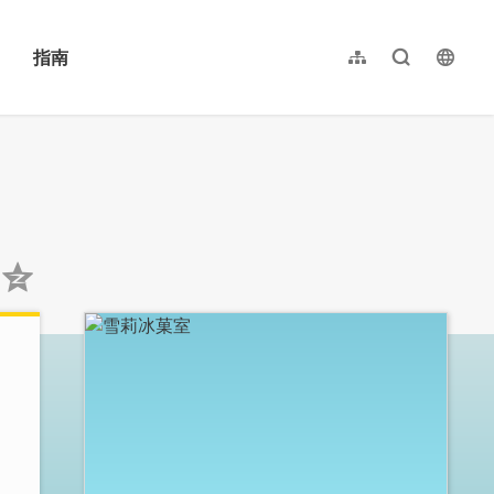
指南
网站导览
全文检索
langu
繁體中文
English
日本語
한국어
:::