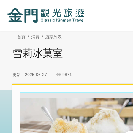
:::
跳
跳
到
过
主
社
要
群
内
分
:::
首页
消费
店家列表
容
享
区
雪莉冰菓室
块
更新：2025-06-27
9871