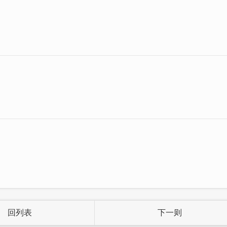
而不腻的糖水及各种自选佐料，夏天绝对要来上好几碗
回列表
下一则