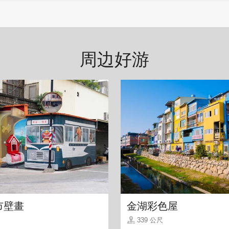
周边好游
就盛多少!先选料再给老板装冰，淋上糖水後可以选
市壁畫
金湖彩色屋
料，绵密的口感，是芋头控一定要嚐嚐的滋味。
339 公尺