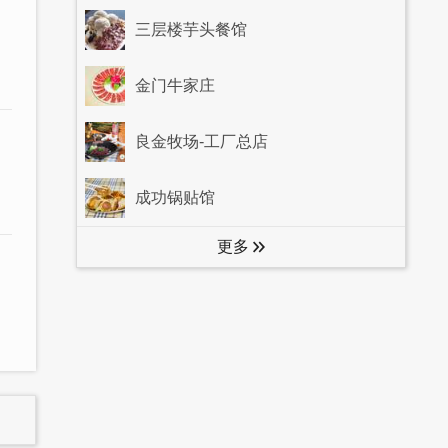
三层楼芋头餐馆
金门牛家庄
良金牧场-工厂总店
成功锅贴馆
更多