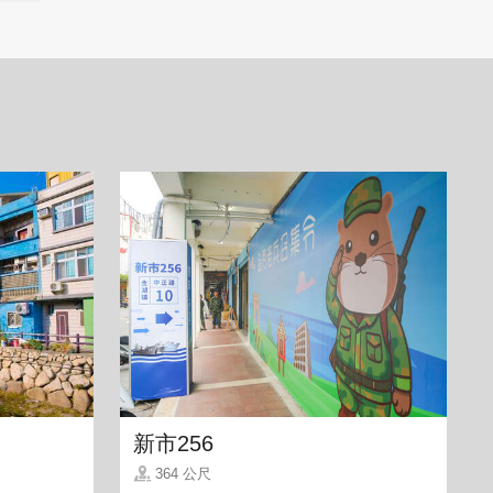
新市256
364 公尺