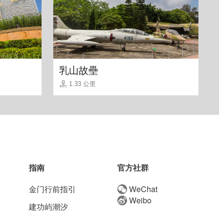
乳山故壘
1.33 公里
指南
官方社群
金门行前指引
WeChat
Weibo
建功屿潮汐