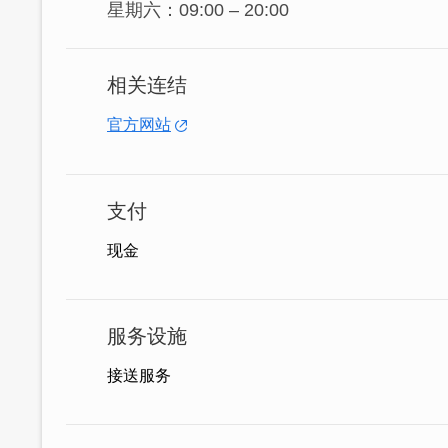
星期六：09:00 – 20:00
相关连结
官方网站
支付
老板很乐於分享，开车出游需要旅游谘询
现金
一，经过岁月雕琢的颓屋，清一色的卡其
来到金门岛西侧也别忘了朝圣大名鼎鼎的
服务设施
蚵道需小心慢走)，汽车可停在延平郡王祠
建功屿的潮汐美景。
接送服务
来金门租好车，HAO好租车给你最棒的体验