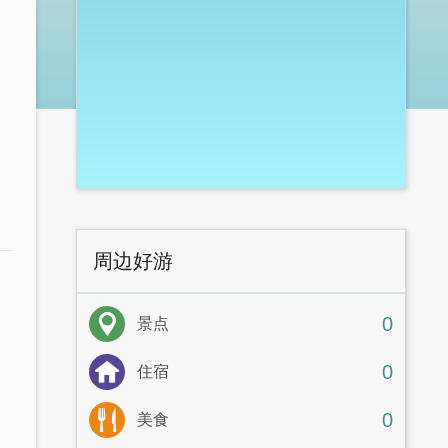
周边好游
0
景点
0
住宿
0
美食