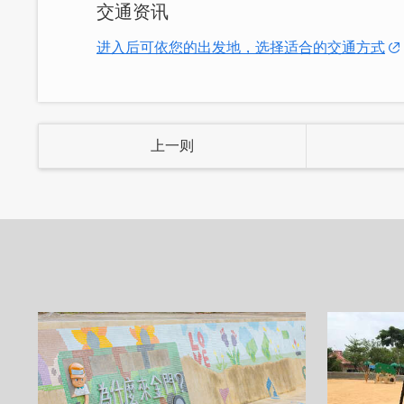
交通资讯
●订车专线：+886-82-329000
进入后可依您的出发地，选择适合的交通方式
●LINE帐号联系：@511ycglw
上一则