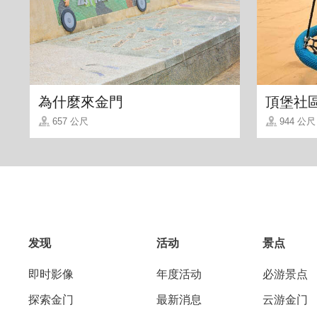
為什麼來金門
頂堡社
657 公尺
944 公尺
发现
活动
景点
即时影像
年度活动
必游景点
探索金门
最新消息
云游金门