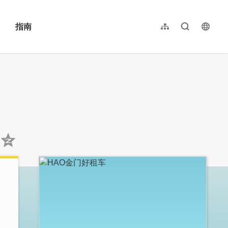
指南
网站导览
全文检索
langu
繁體中文
English
日本語
한국어
:::