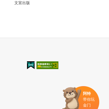
文宣出版
我的e政府
无障碍AA
阿特
带你玩
金门