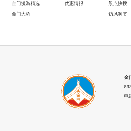
金门慢游精选
优惠情报
景点快搜
金门大桥
访风狮爷
金
8
电