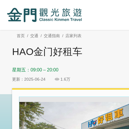
:::
跳
跳
到
过
主
社
要
群
内
分
:::
首页
交通
交通指南
店家列表
容
享
区
HAO金门好租车
块
星期五：09:00 – 20:00
更新：2025-06-24
1.6万