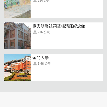
234 公尺
楊氏明馨祖祠暨楊清廉紀念館
916 公尺
金門大學
1.66 公里