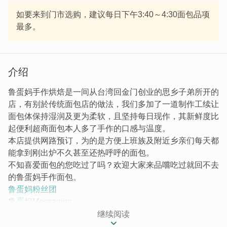
如要来到门市选购，建议每日下午3:40～4:30面包品项
最多。
介绍
鲁蛋妈手作烘焙是一间从台湾回金门创业的思乡子弟所开的
店，有别於传统面包店的做法，我们多加了一道制作工续让
面包体保持湿润及更为柔软，且坚持每日现作，其新鲜度比
起便利超商面包本人多了手作的口感与温度。
本店提供网路预订，为的是方便上班族及附近乡亲们每天都
能拿到刚出炉不久甚至还热呼呼的面包。
不知喜爱面包的您吃过了吗？欢迎大家来品嚐吃过就回不去
的鲁蛋妈手作面包。
鲁蛋妈粉丝团
鲁蛋妈Messaging
鲁蛋妈官方Line
或搜寻ID:@170vinan (1对1私讯)。
继续阅读