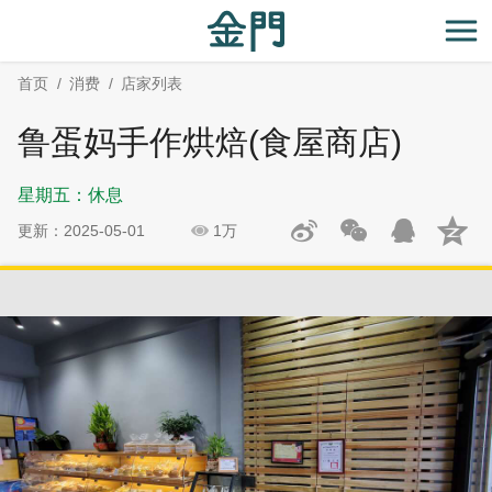
:::
跳
跳
到
过
开
主
社
首页
消费
店家列表
要
群
内
分
鲁蛋妈手作烘焙(食屋商店)
容
享
区
星期五：休息
块
更新：2025-05-01
1万