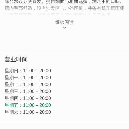
综合水饺亦受喜爱。提供细面与粗面选择，满足不同口味。
店内明亮舒适，设有沙发区与户外座椅，并备有机车遮雨棚
与汽车停车场，是适合家庭与团体聚餐的人气美食店。
继续阅读
｜总统级牛肉面，平价享受｜
金橙牛肉面藏身於靠近金门大学的小巷内，以其总统级的品
质和亲民的价格获得顾客的青睐。店内的汤底由新鲜蔬果和
丰满的牛肉块精心熬制，餐点不仅真材实料，还份量十足，
小菜也非常美味，使得顾客一再回访！
营业时间
星期日：11:00 – 20:00
星期一：11:00 – 20:00
星期二：11:00 – 20:00
星期三：11:00 – 20:00
星期四：11:00 – 20:00
星期五：11:00 – 20:00
星期六：11:00 – 20:00