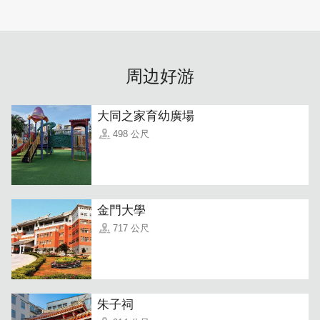
「综合水饺」
这款综合水饺是大小朋友的最爱，涵盖猪肉、韭菜和玉米三
周边好游
种口味，口感实在且份量十足。对於今天不想吃饭或面的
人，这是最佳选择！
大同之家育幼廣場
498 公尺
金門大學
717 公尺
朱子祠