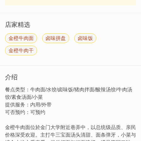
店家精选
金橙牛肉面
卤味拼盘
卤味饭
金橙牛肉干
介绍
餐点类型：牛肉面/水饺/卤味饭/猪肉拌面/酸辣汤饺/牛肉汤
饺/素食汤面/小菜
提供服务：内用/外带
可否预约：可预约
金橙牛肉面位於金门大学附近巷弄中，以总统级品质、亲民
价格深受欢迎。主打牛三宝面汤头清甜、面条弹牙，小菜与