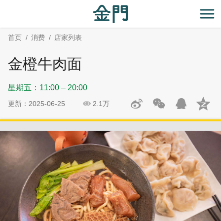
:::
跳
跳
到
过
开
主
社
首页
消费
店家列表
要
群
内
分
金橙牛肉面
容
享
区
星期五：11:00 – 20:00
块
更新：2025-06-25
2.1万