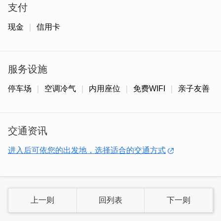
支付
现金
信用卡
「金橙牛三宝面套餐」
这道牛三宝面完美呈现了牛肉的软嫩香Q和汤头的清甜。手
服务设施
工面条弹牙有嚼劲，提供细面和粗面两种选择，十分适合喜
爱牛肉的你，再搭配清爽可口的小菜，真的是绝配！
停车场
空调冷气
内用座位
免费WIFI
亲子友善
交通资讯
进入后可依您的出发地，选择适合的交通方式
上一则
回列表
下一则