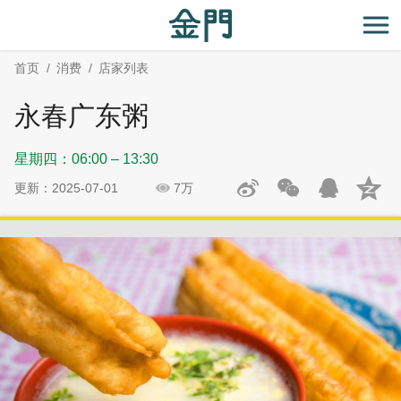
:::
跳
跳
到
过
开
主
社
首页
消费
店家列表
要
群
内
分
永春广东粥
容
享
区
星期四：06:00 – 13:30
块
更新：2025-07-01
7万