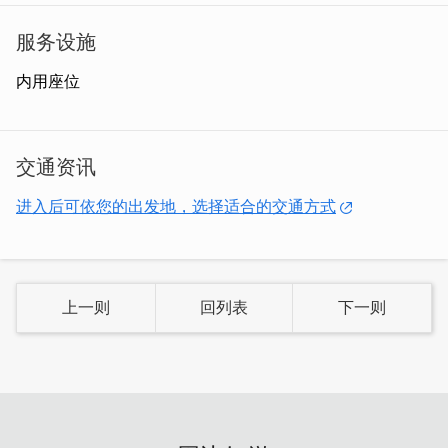
服务设施
内用座位
广东粥里头还有用碎肉末拌葱珠（似乎是为了配合肉末的质
交通资讯
感与大小）、剁的极碎荸齐夹杂，由於时是下锅直接下碎肉
末团，肉汁仍香甜的包覆在碎肉丸中，成为一大特色。
进入后可依您的出发地，选择适合的交通方式
上一则
回列表
下一则