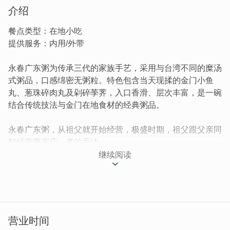
介绍
餐点类型：在地小吃
提供服务：内用/外带
永春广东粥为传承三代的家族手艺，采用与台湾不同的糜汤
式粥品，口感绵密无粥粒。特色包含当天现揉的金门小鱼
丸、葱珠碎肉丸及剁碎荸荠，入口香滑、层次丰富，是一碗
结合传统技法与金门在地食材的经典粥品。
永春广东粥，从祖父就开始经营，极盛时期，祖父跟父亲同
时经营两家店，煮的手法
与口味是代代相传。
继续阅读
营业时间