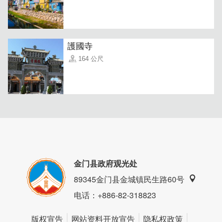
護國寺
164 公尺
大多数加盟饮料店都已经把一些特别的饮品给下架，只剩下
一些主流茶饮，不过喝久了也觉得腻。而这边有好几种饮品
选项可以提供选择，以前怀念的饮品，像是杏仁茶、阿华
田、姜汁鲜奶...等，这边都可以找到新鲜现做的品项。
金门县政府观光处
89345金门县金城镇民生路60号
电话
：+886-82-318823
版权宣告
网站资料开放宣告
隐私权政策