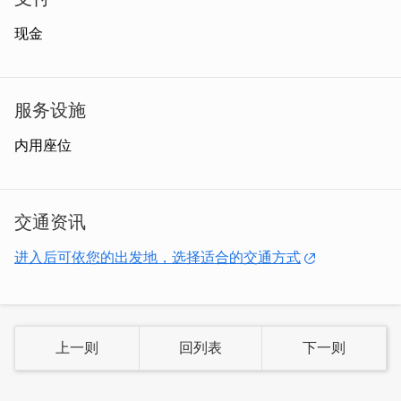
多还都是连锁饮料店喝不到的。
现金
服务设施
内用座位
交通资讯
进入后可依您的出发地，选择适合的交通方式
「芋头牛奶」
九号站的老板推荐的本店招牌饮品芋头牛奶，
浓郁的奶香搭配金门在地红土耕种的芋头，混合在一起棉棉
上一则
回列表
下一则
密密、芋香芬芳，每一口都带有可以咀嚼的芋头颗粒，不管
是口感上或是味觉上都是味蕾一大享受。