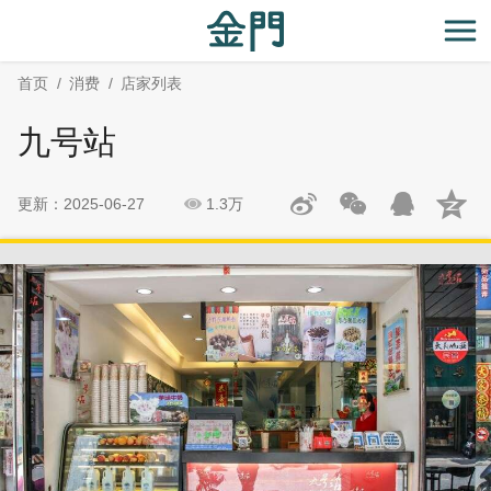
:::
跳
跳
到
过
开
主
社
首页
消费
店家列表
要
群
内
分
九号站
容
享
区
块
更新：2025-06-27
1.3万