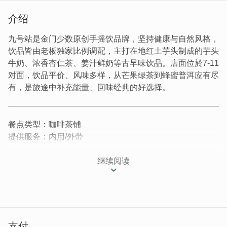
介绍
九号站是金门少数原创手摇饮品牌，坚持健康与自然风格，
饮品皆由老板独家比例调配，主打在地红土芋头制成的芋头
牛奶、浓香杏仁茶、姜汁鲜奶等古早味饮品。店面位於7-11
对面，饮品平价、风味多样，从芒果绿茶到蜂蜜普洱应有尽
有，是旅途中补充能量、回味经典的好选择。
餐点类型：咖啡茶铺
提供服务：内用/外带
｜坚持健康 自然风格｜
继续阅读
位於7-11对面，两家店面和在一起的饮料店，「九号站」是
金门少数原创的饮料店之一，要知道会自行创业开饮料店，
绝对是对自身产品特别有信心。老板凭着一股热情和技术开
设这家饮料店，店里有许多饮品都再经过独家比例调配，许
支付