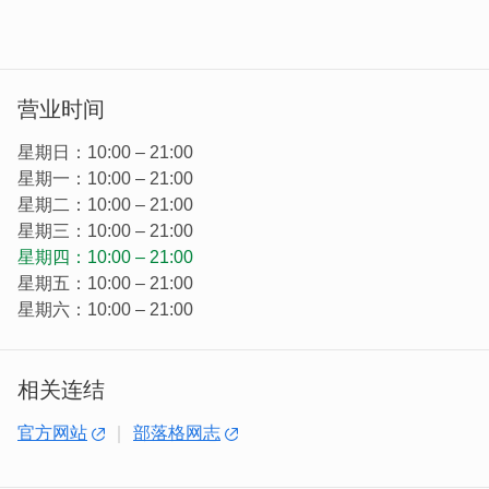
享健康、创造幸福生活。
营业时间
星期日：10:00 – 21:00
星期一：10:00 – 21:00
星期二：10:00 – 21:00
星期三：10:00 – 21:00
创始人陈鑫正住在「金门太武山」上时，听闻「金门一条
星期四：10:00 – 21:00
根」自古便有强身健体的奇效。因当时家中亲人深受酸痛不
星期五：10:00 – 21:00
适所困扰，有着深厚中药渊源的他便亲自种植一条根与钻
星期六：10:00 – 21:00
研，并用自己少时习武的旧伤进行试验，最终成功将在地流
传的古方药理结合现代科技发展出一条根的多种用途，让家
人与自己健康益壮，更荣获第一位金门台湾之光一条根专家
相关连结
的肯定，成为金门一条根保健养生的专家。
官方网站
部落格网志