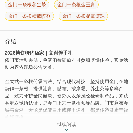
金门一条根养生茶
金门一条根金玉膏
金门一条根精萃喷剂
金门一条根凝露滚珠
介绍
2026博饼特约店家｜文创伴手礼
依门市活动办法，单笔消费满额即可参加博饼体验，实际活
动内容依现场公告为准。
金太武一条根传承古法、结合现代科技，坚持使用金门在地
契作一条根，提供油膏、贴布、按摩霜、养生茶等多样产
品，致力守护全民健康。创办人以亲身经验研制产品，并获
县府农试所认证，是金门正宗一条根领导品牌。门市遍布金
城与金湖，无论是保健自用或伴手送礼，都是传递健康幸福
的好选择。
继续阅读
金太武一条根
以「融会古今，华仁养生」为宗旨，致力於分