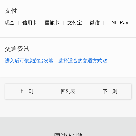
支付
现金
信用卡
国旅卡
支付宝
微信
LINE Pay
交通资讯
进入后可依您的出发地，选择适合的交通方式
创始人为了将这独特的良方分享给更多人，决定创立品牌推
广。饮水思源的他，因金门一条根始於金门太武山上，故取
名金太武，创立金太武一条根。
上一则
回列表
下一则