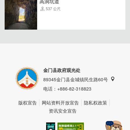
高洞坑道
537 公尺
金门县政府观光处
89345金门县金城镇民生路60号
｜金太武｜
家人健康幸福的礼物。
电话
：+886-82-318823
历年皆有金门县政府农试所收购证明，品质安心，是正宗金
门一条根！
版权宣告
网站资料开放宣告
隐私权政策
提供油膏、按摩霜、贴布、滚珠、喷剂、养生茶、手工皂等
多样一条根商品
资讯安全宣告
▼ 金门一条根金玉膏
轻松按摩推拿刮痧，深层舒缓紧绷、消除疲劳、放松肌肉
天然草本汉方，舒展放松全身（手足、肩颈、腰背、穴道、