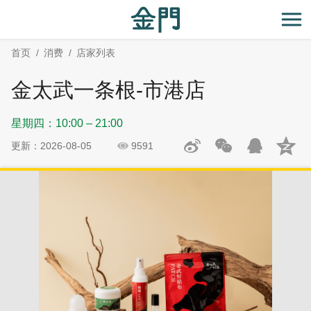
:::
跳
跳
到
过
开
主
社
首页
消费
店家列表
要
群
内
分
金太武一条根-市港店
容
享
区
星期四：10:00 – 21:00
块
更新：2026-08-05
9591