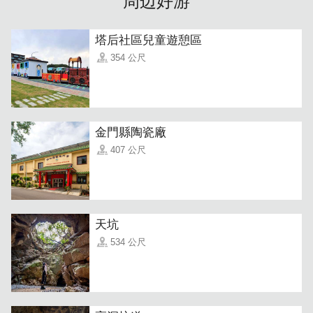
周边好游
塔后社區兒童遊憩區
354 公尺
同时，金太武对於品质更是极为要求，在金门一条根每年产
金門縣陶瓷廠
量有限的情况下，仍坚持只使用金门在地一条根，金太武成
为历年皆获金门县政府农试所契作认证品牌，成为了给家人
407 公尺
健康最好的礼物。
天坑
534 公尺