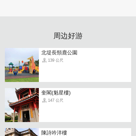
周边好游
北堤長頸鹿公園
139 公尺
奎閣(魁星樓)
147 公尺
陳詩吟洋樓