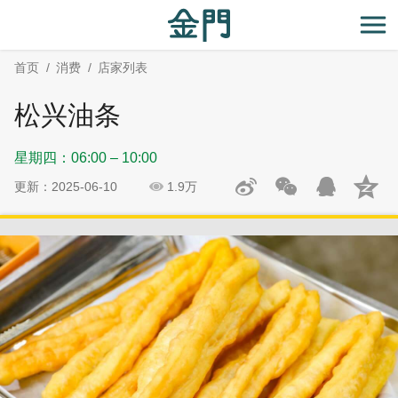
:::
跳
跳
到
过
开
主
社
首页
消费
店家列表
要
群
内
分
松兴油条
容
享
区
星期四：06:00 – 10:00
块
更新：2025-06-10
1.9万