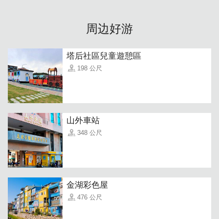
周边好游
塔后社區兒童遊憩區
198 公尺
山外車站
348 公尺
金湖彩色屋
476 公尺