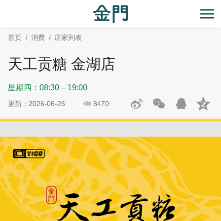
:::
跳
跳
到
过
开
主
社
首页
消费
店家列表
要
群
内
分
天工贡糖 金湖店
容
享
区
星期四：08:30 – 19:00
块
更新：2026-06-26
8470