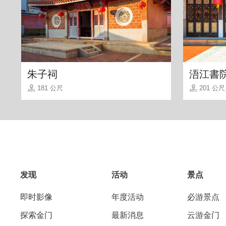
朱子祠
浯江書
181 公尺
201 公尺
店内品项众多，除了经典关东煮外，也有
聚餐都合适。
发现
活动
景点
即时影像
年度活动
必游景点
探索金门
最新消息
云游金门