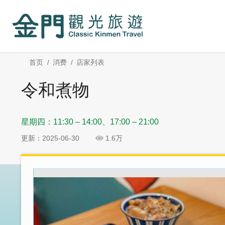
:::
跳
跳
到
过
主
社
要
群
内
分
:::
首页
消费
店家列表
容
享
区
令和煮物
块
星期四：11:30 – 14:00、17:00 – 21:00
更新：2025-06-30
1.6万