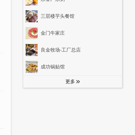
三层楼芋头餐馆
金门牛家庄
良金牧场-工厂总店
成功锅贴馆
更多