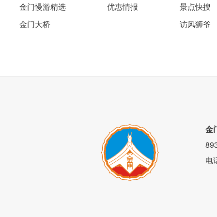
金门慢游精选
优惠情报
景点快搜
金门大桥
访风狮爷
金
8
电
一进到店内，整体布置超有日本味！明亮
一同享用餐点。