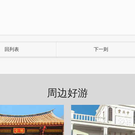
烧肉饭」，香烤炙融化的起司铺在Q弹白米饭上，夹
觉。
回列表
下一则
周边好游