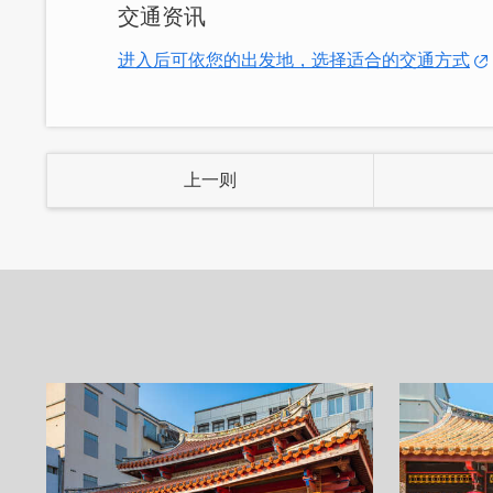
交通资讯
喜爱吃井饭的你，推荐来碗份量十足的「炙
进入后可依您的出发地，选择适合的交通方式
上肉片一口吃下的满足，保证会爱上这感
上一则