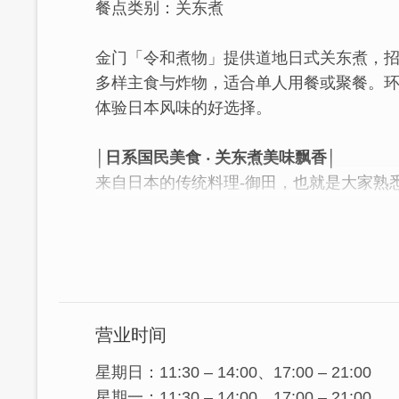
餐点类别：关东煮
金门「令和煮物」提供道地日式关东煮，
多样主食与炸物，适合单人用餐或聚餐。
体验日本风味的好选择。
│日系国民美食 ‧ 关东煮美味飘香│
来自日本的传统料理-御田，也就是大家熟
的「令和煮物」将品项丰富的材料放进用
其中，人气必点「高丽菜卷」吸饱美味汤
清爽且开胃。上菜时老板会送上一碗热汤
营业时间
星期日：11:30 – 14:00、17:00 – 21:00
星期一：11:30 – 14:00、17:00 – 21:00