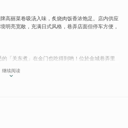
招牌高丽菜卷吸汤入味，炙烧肉饭香浓饱足。店内供应
环境明亮宽敞，充满日式风格，巷弄店面但停车方便，
悉的「关东煮」在金门也吃得到哟！位於金城巷弄里
心熬煮的高汤里，慢火炖煮让每一个食材都炖得入味。
继续阅读
汁，熟透的软嫩口感被清爽蔬菜包裹，一口接一口非常
搭配，朴实的好口味，赶快来试试！