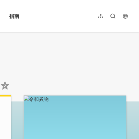
指南
网站导览
全文检索
langu
繁體中文
English
日本語
한국어
:::