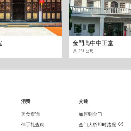
院
金門高中中正堂
251 公尺
主食餐点及炸物。选择多非常好点餐，自己前往或相约
消费
交通
美食查询
如何到金门
伴手礼查询
金门大桥即时路况