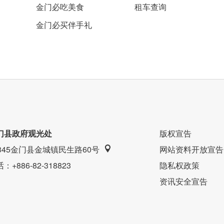
金门必吃美食
租车查询
金门必买伴手礼
门县政府观光处
版权宣告
9345金门县金城镇民生路60号
网站资料开放宣告
话
：+886-82-318823
隐私权政策
资讯安全宣告
干净的座位，间隔距离很宽敞，可以舒服地和亲朋好友