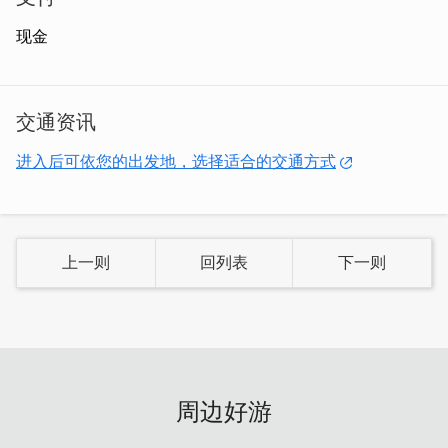
现金
交通资讯
进入后可依您的出发地，选择适合的交通方式
上一则
回列表
下一则
甜口味：仿若千层派的横切面，真的是很酥，常常一不小心
就会掉饼屑，很扎实的口感，麦芽的香味，包蔗糖所以很清
甜、爽口。
周边好游