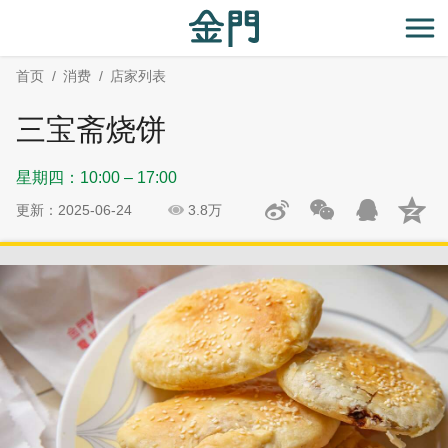
:::
跳
跳
到
过
开
主
社
首页
消费
店家列表
要
群
内
分
三宝斋烧饼
容
享
区
星期四：10:00 – 17:00
块
更新：2025-06-24
3.8万