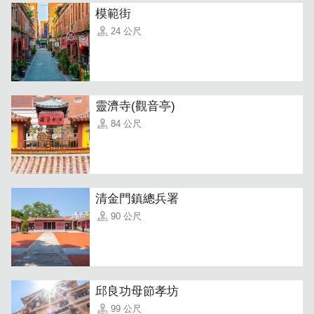
模範街
24 公尺
靈濟寺(觀音亭)
84 公尺
咸口味：使用猪腿肉及葱与独门配方，调制而成，以及不加
味素的健康需求，肉馅的水分、咸适度与口感值得您来品
嚐。
清金門鎮總兵署
90 公尺
邱良功母節孝坊
99 公尺