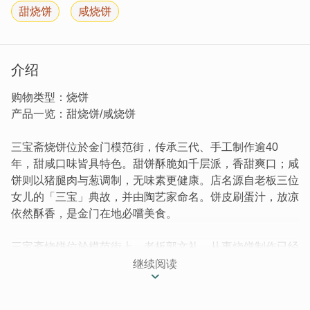
甜烧饼
咸烧饼
介绍
购物类型：烧饼
产品一览：甜烧饼/咸烧饼
三宝斋烧饼位於金门模范街，传承三代、手工制作逾40
年，甜咸口味皆具特色。甜饼酥脆如千层派，香甜爽口；咸
饼则以猪腿肉与葱调制，无味素更健康。店名源自老板三位
女儿的「三宝」典故，并由陶艺家命名。饼皮刷蛋汁，放凉
依然酥香，是金门在地必嚐美食。
三宝斋烧饼位於模范街上，老板郭文礼，从事烧饼制作已经
40多年，祖传三代经不断改良的在地好滋味，取名「三宝
继续阅读
斋」，之所以如此取名，是因为当年有三个宝贝女儿，所以
邻居风狮爷陶艺家王明宗帮他取店名为「三宝斋」。