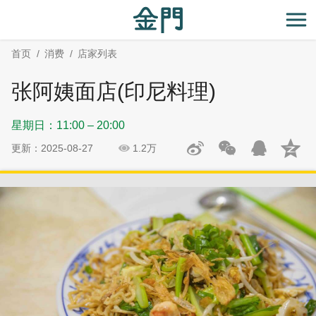
:::
跳
跳
到
过
开
主
社
首页
消费
店家列表
要
群
内
分
张阿姨面店(印尼料理)
容
享
区
星期日：11:00 – 20:00
块
更新：2025-08-27
1.2万