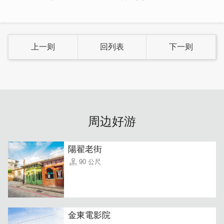
上一则
回列表
下一则
「巴东咖哩饭」
的灵魂绝对是用得恰到好处的香料，香浓巴
东咖哩酱淋上软嫩的肉块，加入松软马铃薯再洒上独家油葱
酥，配上白饭大口大口吃实在太销魂~
周边好游
陽翟老街
90 公尺
金東電影院