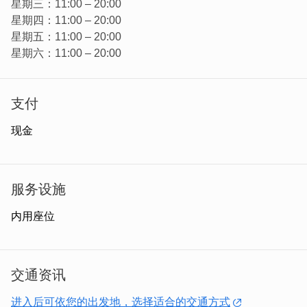
星期三：11:00 – 20:00
星期四：11:00 – 20:00
星期五：11:00 – 20:00
星期六：11:00 – 20:00
支付
现金
店内餐点多元不时还会推出新菜色，健康美味不添加防腐剂
与过多调味料，像是巴东咖哩、沙嗲烤酱、虾饼、珍多，甚
至面条全都出自老板张阿姨之手，许多人闻香而来。
服务设施
内用座位
交通资讯
进入后可依您的出发地，选择适合的交通方式