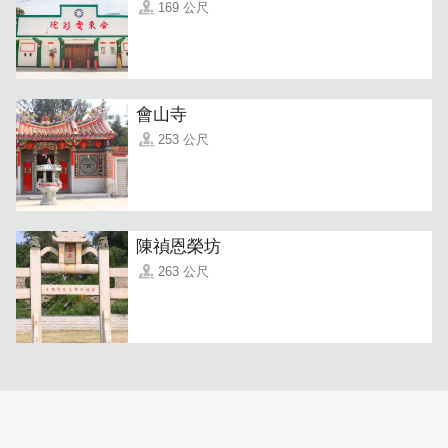
169 公尺
「海鲜炒面」
张阿姨自制面条Q弹好吃，加入丰富的海鲜配
會山寺
料及新鲜蔬菜後，大火快炒超级香！端上桌後 锅气扑鼻而
253 公尺
来，不知不觉就完食。
陳禎恩榮坊
263 公尺