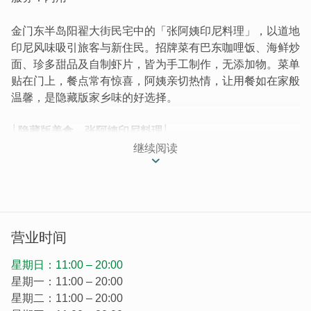
金门东半岛阳翟大街民宅中的「张阿姨印尼料理」，以道地
印尼风味吸引旅客与新住民。招牌菜有巴东咖哩饭、海鲜炒
面、珍多甜品及自制虾片，皆为手工制作，无添加物。菜单
贴在门上，餐点常有惊喜，阿姨亲切热情，让用餐如在家般
温馨，是隐藏版家乡味的好选择。
│隐藏版美食，张阿姨印尼料理│
好康道相报，以印尼道地美味让客人吃完念念不忘的「张阿
继续阅读
姨面店」位於金门东半岛，阳翟大街後方民宅区。凭着餐点
口味独到、配料澎湃，吸引不少饕客上门，有时还会有菜单
上没有的印尼小吃，不只吸引旅客专程前来品嚐，也有不少
新住民时常来吃家乡味。
营业时间
星期日：11:00 – 20:00
星期一：11:00 – 20:00
星期二：11:00 – 20:00