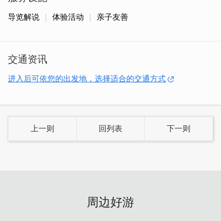
导览解说
体验活动
亲子友善
交通资讯
水上体验地点在烈屿乡的沙溪堡，肉眼可见厦门市景是其特
色之一。通常都在路上用望远镜眺望放大版的高楼大厦，这
进入后可依您的出发地，选择适合的交通方式
次来到海上，亲眼欣赏更有感~
上一则
回列表
下一则
周边好游