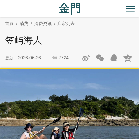
:::
跳
跳
到
过
开
主
社
首页
消费
消费资讯
店家列表
要
群
内
分
笠屿海人
容
享
区
块
更新：2026-06-26
7724