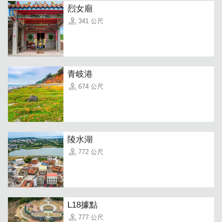
烈女廟
341 公尺
欢迎来金门交朋友，或相邀亲友一同前来体验，在教练安全
专业的教学後，一起体验海浪的波动，欣赏壮丽海景与共享
青岐港
欢乐时光。
674 公尺
陵水湖
772 公尺
L18據點
777 公尺