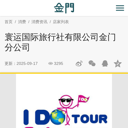
:::
跳
跳
到
过
开
主
社
首页
消费
消费资讯
店家列表
要
群
内
分
寰运国际旅行社有限公司金门
容
享
区
分公司
块
更新：2025-09-17
3295